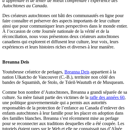
d’apprendre et de tenter de mieux comprendre l’expérience des
Autochtones au Canada.
Des créateurs autochtones ont bâti des communautés en ligne pour
faire connaître et préserver des aspects importants de leur culture
ainsi que pour communiquer leurs perspectives dans le monde entier.
À l’occasion de cette Journée nationale de la vérité et de la
réconciliation, nous vous présentons deux créateurs autochtones
canadiens qui explorent et diffusent leur culture, leur voix, leurs
expériences et leurs histoires riches et diverses à leur manière.
Breanna Deis
Youtubeuse créatrice de perlages,
Breanna Deis
appartient à la
nation Ulkatcho de Vancouver (C.-B.), territoire non cédé des
bandes de Squamish, de Stolo, de Tsleil-Waututh et de Musqueam.
Comme bon nombre d’Autochtones, Breanna a grandi séparée de sa
culture. Sa mère faisait partie des victimes de la
rafle des années 60
,
une politique gouvernementale qui a permis aux autorités
responsables de la protection de l’enfance au Canada d’enlever des
enfants autochtones à leur famille pour les placer en adoption dans
des familles blanches. Breanna s’est récemment mise au perlage
pour se reconnecter aux traditions desquelles elle a été coupée. Les
tutoriels étaient rares sur le Web et elle ne connaissait pas d’Aînée