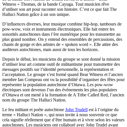
Witness » Thomas, de la bande Cayuga. Tout musicien rêve
d’utiliser son art pour raconter son histoire. C’est ce que fait The
Halluci Nation grâce à un son unique.
D’influences diverses, leur musique combine hip-hop, tambours de
pow-wow, voix et instruments électroniques. Elle fait entrer les
sonorités autochtones dans l’ère numérique pour les transmettre au
plus grand nombre. On y entend des ensembles de percussions, des
chants de gorge et des artistes de « spoken word ». Elle attire des
auditeurs autochtones, mais aussi de tous les horizons.
Depuis le début, les musiciens du groupe se sont donné la mission
d’utiliser leur art comme outil de militantisme pour transmettre des
messages positifs sur l’identité personnelle, la représentation et
l’acceptation. Le groupe s’est formé quand Bear Witness et l’ancien
membre Ian Compeau ont vu la possibilité d’organiser des fêtes pour
représenter la population autochtone d’Ottawa. Les pow-wow
électriques sont devenus l’un des événements les plus populaires
d’Ottawa et ont mené à la formation de A Tribe Called Red, l’ancien
nom du groupe The Halluci Nation.
Le feu militant et poète autochtone
John Trudell
est à l’origine du
terme « Halluci Nation », qui nous invite à nous souvenir ce que
cela signifie réellement que d’être humain et à vivre selon les valeurs
autochtones. Les musiciens ont collaboré avec John Trudel avant