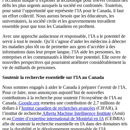
l’occasion unique d’exploiter la technologie pour relever certains des
défis les plus urgents auxquels la société est confrontée. Toutefois,
pour saisir l’opportunité que représente l’IA pour le Canada, il faut
un effort collectif. Nous aurons besoin que les éducateurs, les
universitaires, la société civile et les gouvernements travaillent
ensemble pour que tous les Canadiens en profitent.
Avec une approche audacieuse et responsable, l’IA a le potentiel de
servir à tout le monde. Qu’il s’agisse d’aider les médecins à détecter
les maladies plus tôt ou de permettre aux gens d’accéder à des
informations dans leur propre langue, l’IA aide les personnes, les
entreprises et les communautés à libérer leur potentiel. Elle ouvre de
nouvelles perspectives qui pourraient améliorer considérablement la
vie de milliards de personnes.
Soutenir la recherche essentielle sur l’IA au Canada
Nous sommes engagés à aider le Canada à préparer l’avenir de l’IA.
Pour ce faire, nous annonçons aujourd’hui de nouvelles
contributions à la recherche pour soutenir l’écosystème de l’IA au
Canada.
Google.org
remettra une contribution de 2,7 millions de
dollars à l’
Institut canadien de recherches avancées
(CIFAR), à
l’institut de recherche
Alberta Machine Intelligence Institute
(Amii)
et au
Centre d’expertise international de Montréal en IA
(CEIMIA)
afin de soutenir la recherche essentielle en IA dans des domaines tels
que la durabilité et le développement responsable de l’IA.