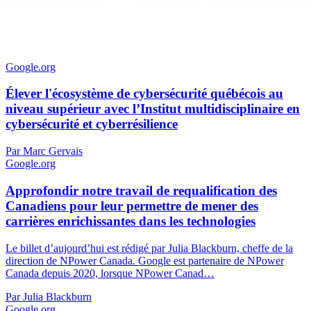
Google.org
Élever l'écosystème de cybersécurité québécois au
niveau supérieur avec l’Institut multidisciplinaire en
cybersécurité et cyberrésilience
Par Marc Gervais
Google.org
Approfondir notre travail de requalification des
Canadiens pour leur permettre de mener des
carrières enrichissantes dans les technologies
Le billet d’aujourd’hui est rédigé par Julia Blackburn, cheffe de la
direction de NPower Canada. Google est partenaire de NPower
Canada depuis 2020, lorsque NPower Canad…
Par Julia Blackburn
Google.org