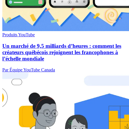
Produits YouTube
Un marché de 9,5 milliards d’heures : comment les
créateurs québécois rejoignent les francophones à
l’échelle mondiale
Par Équipe YouTube Canada