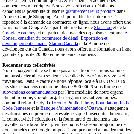
passer au Web, communiquer avec les clients et acquérir des
compétences numériques. Nous avons offert aux détaillants
canadiens la possibilité d’inscrire
gratuitement leurs produits
dans
l’onglet Google Shopping. Aussi, pour aider les entreprises à
répondre à la demande du commerce en ligne, nous avons offert une
formation sur Google Ads par l’intermédiaire de
Skillshop
et de la
Google Academy,
et en partenariat avec des organismes comme
le
Conseil canadien du commerce de détail
,
Exportation et
développement Canada
,
Startup Canada
et la Banque de
développement du Canada, nous avons offert une formation en ligne
gratuite à plus de 20 000 entrepreneurs canadiens.
Redonner aux collectivités
Notre engagement ne se limite pas aux entreprises : nous sommes
tout aussi déterminés à soutenir les collectivités où nous vivons et
travaillons. Dans le cadre de notre réponse locale à la COVID-19,
nos sites canadiens ont donné plus de 800 000 $ sous forme de
subventions communautaires
par l’intermédiaire de notre organe
philanthropique, Google.org. Les organismes subventionnés,
comme Region Ready, la
Toronto Public Library Foundation
,
Kids
Code Jeunesse
et la
Banque d’alimentation d’Ottawa
, s’attaquent à
des domaines de première nécessité tels que l’insécurité alimentaire,
la connectivité, l’éducation et la fourniture d’équipements aux
travailleurs de la santé en première ligne. Grâce au programme de
dons jumelés que Google propose à son personnel annuellement, les