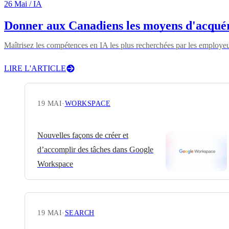
26 Mai
/ IA
Donner aux Canadiens les moyens d'acquéri
Maîtrisez les compétences en IA les plus recherchées par les employe
LIRE L'ARTICLE
19 MAI
·
WORKSPACE
Nouvelles façons de créer et
d’accomplir des tâches dans Google
Workspace
19 MAI
·
SEARCH