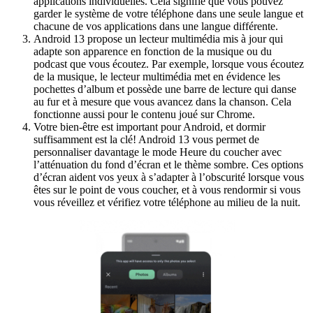
coché sous
lecture
applications individuelles. Cela signifie que vous pouvez
"Suggéré".
multimédia
garder le système de votre téléphone dans une seule langue et
se déplace
chacune de vos applications dans une langue différente.
de haut en
Android 13 propose un lecteur multimédia mis à jour qui
bas au fur
adapte son apparence en fonction de la musique ou du
et à mesure
podcast que vous écoutez. Par exemple, lorsque vous écoutez
que la
de la musique, le lecteur multimédia met en évidence les
chanson
pochettes d’album et possède une barre de lecture qui danse
progresse
au fur et à mesure que vous avancez dans la chanson. Cela
sur l'écran
fonctionne aussi pour le contenu joué sur Chrome.
de l'appareil
Votre bien-être est important pour Android, et dormir
Android
suffisamment est la clé! Android 13 vous permet de
13.
personnaliser davantage le mode Heure du coucher avec
l’atténuation du fond d’écran et le thème sombre. Ces options
d’écran aident vos yeux à s’adapter à l’obscurité lorsque vous
êtes sur le point de vous coucher, et à vous rendormir si vous
vous réveillez et vérifiez votre téléphone au milieu de la nuit.