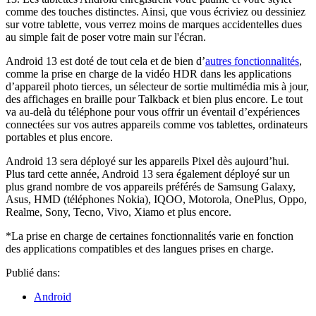
s'anime à
comme des touches distinctes. Ainsi, que vous écriviez ou dessiniez
côté du
sur votre tablette, vous verrez moins de marques accidentelles dues
téléphone.
au simple fait de poser votre main sur l'écran.
L'écran de la
tablette
Android 13 est doté de tout cela et de bien d’
autres fonctionnalités
,
affiche «
comme la prise en charge de la vidéo HDR dans les applications
Idées de
d’appareil photo tierces, un sélecteur de sortie multimédia mis à jour,
cadeaux
des affichages en braille pour Talkback et bien plus encore. Le tout
d'anniversaire
va au-delà du téléphone pour vous offrir un éventail d’expériences
». L'icône de
connectées sur vos autres appareils comme vos tablettes, ordinateurs
partage à
portables et plus encore.
proximité
s'anime et
Android 13 sera déployé sur les appareils Pixel dès aujourd’hui.
l'utilisateur
Plus tard cette année, Android 13 sera également déployé sur un
tape sur «
plus grand nombre de vos appareils préférés de Samsung Galaxy,
Coller » pour
Asus, HMD (téléphones Nokia), IQOO, Motorola, OnePlus, Oppo,
transférer
Realme, Sony, Tecno, Vivo, Xiamo et plus encore.
l'image
copiée de
*La prise en charge de certaines fonctionnalités varie en fonction
Nest Audio
des applications compatibles et des langues prises en charge.
de l'écran du
téléphone à
Publié dans:
celui de la
Android
tablette.