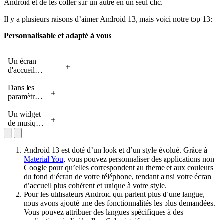
Android et de les coller sur un autre en un seul clic.
Il y a plusieurs raisons d’aimer Android 13, mais voici notre top 13:
Personnalisable et adapté à vous
Un écran
d'accueil
Android 13
personnalisé
Dans les
avec des
paramètres,
couleurs
la langue de
complémentaires
l'application
Un widget
et des icônes
Google
de musique
d'applications
Maps est
est mis en
assorties au fond
ouverte sur
évidence,
d'écran
un
montrant
Android 13 est doté d’un look et d’un style évolué. Grâce à
témoigne de la
téléphone
une
Material You
, vous pouvez personnaliser des applications non
personnalisation.
Android 13
chanson de
Google pour qu’elles correspondent au thème et aux couleurs
non
Carrie
du fond d’écran de votre téléphone, rendant ainsi votre écran
verrouillé.
Underwood
d’accueil plus cohérent et unique à votre style.
Español
en cours de
Pour les utilisateurs Android qui parlent plus d’une langue,
(Estados
lecture. La
nous avons ajouté une des fonctionnalités les plus demandées.
Unidos) est
barre de
Vous pouvez attribuer des langues spécifiques à des