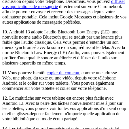
discussion depuis votre téléphone. Désormais, vous pouvez
diffuser
mode écran
! Je reviens
l'image de
vos applications de messagerie
directement sur votre Chromebook
partagé avec
de l'épicerie".
Nest Audio et
afin de pouvoir envoyer et recevoir des messages depuis votre
Gmail. Une
La bulle de
tape sur «
ordinateur portable. Cela inclut Google Messages et plusieurs de vos
fois l'écran
texte
Copier ».
autres applications de messagerie préférées.
divisé,
s'agrandit et
L'image
l'utilisateur
se transfère
s'anime
10. Android 13 adopte l'audio Bluetooth Low Energy (LE), une
appuie
sur l'écran
jusqu'à
nouvelle norme audio Bluetooth qui se traduit par une latence plus
fortement sur
d'un
l'icône de
faible que l'audio classique. Cela vous permet d’entendre un son
une image de
Chromebook.
partage à
mieux synchronisé avec la source du son, réduisant le délai. Avec la
l'application
L'utilisateur
proximité. Le
norme Bluetooth Low Energy (LE) Audio, vous pouvez également
Photos
répond au
partage à
profiter d'une qualité sonore améliorée et diffuser de l'audio sur
ouverte sur le
texte depuis
proximité
plusieurs appareils en même temps.
côté droit de
le
s'ouvre avec
l'écran et la
Chromebook
l'icône «
11.Vous pourrez bientôt
copier du contenu
, comme une adresse
fait glisser
en disant :
Recherche de
Web, une photo, du texte ou une vidéo, depuis votre téléphone
dans l'e-mail
"Oh, super !
vos
Android et le coller sur votre tablette. Vous pouvez également
sur le côté
Tu prépares
appareils»
commencer sur votre tablette et coller sur votre téléphone.
gauche de
quelque
qui identifie
l'écran.
chose de bon
la tablette de
12. Le multitâche sur votre tablette est encore plus facile avec
ce soir ?"
Liza.
Android 13. Avec la barre des tâches nouvellement mise à jour sur
L'utilisateur
les tablettes, vous pouvez voir toutes vos applications d'un seul coup
touche la
d'œil et glisser-déposer facilement n'importe quelle application de
tablette de
votre bibliothèque en mode écran partagé.
Liza. La
tablette
13. Les tablettes Android enregistrent votre paume et votre stylet