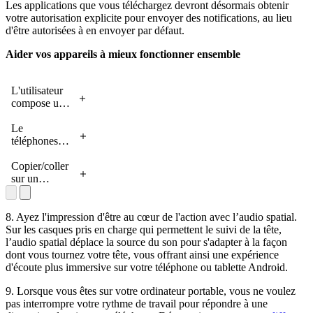
Les applications que vous téléchargez devront désormais obtenir
votre autorisation explicite pour envoyer des notifications, au lieu
d'être autorisées à en envoyer par défaut.
Aider vos appareils à mieux fonctionner ensemble
L'utilisateur
compose un
courriel sur
une tablette
Le
Android avec
téléphones
Gmail
avec Android
ouvert.
13 a
Copier/coller
L'utilisateur
l’application
sur un
ouvre la
Messages
appareil X :
bibliothèque
ouvert et un
Écran d'un
d'applications
texte apparaît
téléphone
8. Ayez l'impression d'être au cœur de l'action avec l’audio spatial.
complète
demandant
Android 13
Sur les casques pris en charge qui permettent le suivi de la tête,
dans la barre
"Salut
avec le site
l’audio spatial déplace la source du son pour s'adapter à la façon
des tâches et
Katherine,
Web de Nest
dont vous tournez votre tête, vous offrant ainsi une expérience
fait glisser
comment ça
Audio.
d'écoute plus immersive sur votre téléphone ou tablette Android.
l’application
va ?".
L'utilisateur
9. Lorsque vous êtes sur votre ordinateur portable, vous ne voulez
Photos sur
Katherine
appuie
pas interrompre votre rythme de travail pour répondre à une
l'écran en
répond "Bien
fortement sur