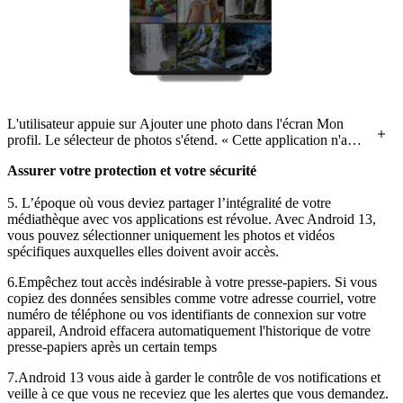
L'utilisateur appuie sur Ajouter une photo dans l'écran Mon
profil. Le sélecteur de photos s'étend. « Cette application n'aura
accès qu'aux photos que vous sélectionnez » s'affiche en haut
Assurer votre protection et votre sécurité
de l'écran. L'utilisateur choisit une image à partager avec
l'application.
5. L’époque où vous deviez partager l’intégralité de votre
médiathèque avec vos applications est révolue. Avec Android 13,
vous pouvez sélectionner uniquement les photos et vidéos
spécifiques auxquelles elles doivent avoir accès.
6.Empêchez tout accès indésirable à votre presse-papiers. Si vous
copiez des données sensibles comme votre adresse courriel, votre
numéro de téléphone ou vos identifiants de connexion sur votre
appareil, Android effacera automatiquement l'historique de votre
presse-papiers après un certain temps
7.Android 13 vous aide à garder le contrôle de vos notifications et
veille à ce que vous ne receviez que les alertes que vous demandez.