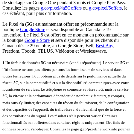
de stockage sur Google One pendant 3 mois et Google Play Pass.
Consultez les pages
g.co/pixel/4a5Goffers
ou
g.co/pixel/5offers
, le
cas échéant, pour plus d’information.
Le Pixel 4a (5G) est maintenant offert en précommande sur la
boutique
Google Store
et sera disponible au Canada le 19
novembre. Le Pixel 5 est offert en ce moment en précommande sur
la boutique
Google Store
et sera disponible pour les clients du
Canada dès le 29 octobre, au Google Store, Bell,
Best Buy
,
Freedom, Tbooth, TELUS, Vidéotron et Wirelesswave.
1 Un forfait de données 5G est nécessaire (vendu séparément). Le service 5G et
l’itinérance ne sont pas offerts par tous les fournisseurs de services ni dans
toutes les régions. Pour obtenir plus de détails sur la performance actuelle du
réseau 5G, sur la compatibilité et sur la disponibilité, communiquez avec votre
fournisseur de services. Le téléphone se connecte au réseau 5G, mais le service
5G, la vitesse et la performance dépendent de nombreux facteurs, y compris,
mais sans s'y limiter, des capacités du réseau du fournisseur, de la configuration
et des capacités de l'appareil, du trafic réseau, du lieu, ainsi que de la force et
des perturbations du signal. Les résultats réels peuvent varier. Certaines
fonctionnalités sont offertes dans certaines régions uniquement. Des frais de
données peuvent s'appliquer. Consultez la page g.co/pixel/networkinfo pour en