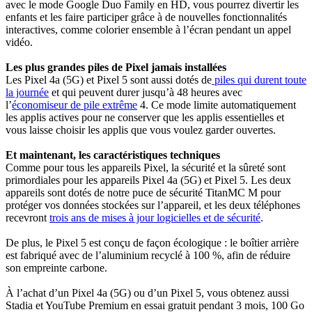
avec le mode Google Duo Family en HD, vous pourrez divertir les
enfants et les faire participer grâce à de nouvelles fonctionnalités
interactives, comme colorier ensemble à l’écran pendant un appel
vidéo.
Les plus grandes piles de Pixel jamais installées
Les Pixel 4a (5G) et Pixel 5 sont aussi dotés de
piles qui durent toute
la journée
et qui peuvent durer jusqu’à 48 heures avec
l’
économiseur de pile extrême
4. Ce mode limite automatiquement
les applis actives pour ne conserver que les applis essentielles et
vous laisse choisir les applis que vous voulez garder ouvertes.
Et maintenant, les caractéristiques techniques
Comme pour tous les appareils Pixel, la sécurité et la sûreté sont
primordiales pour les appareils Pixel 4a (5G) et Pixel 5. Les deux
appareils sont dotés de notre puce de sécurité TitanMC M pour
protéger vos données stockées sur l’appareil, et les deux téléphones
recevront
trois ans de mises à jour logicielles et de sécurité
.
De plus, le Pixel 5 est conçu de façon écologique : le boîtier arrière
est fabriqué avec de l’aluminium recyclé à 100 %, afin de réduire
son empreinte carbone.
À l’achat d’un Pixel 4a (5G) ou d’un Pixel 5, vous obtenez aussi
Stadia et YouTube Premium en essai gratuit pendant 3 mois, 100 Go