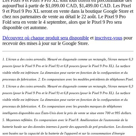
Les Pixel 9 et Pixel 9 Pro XL sont tous offerts en précommande dès
aujourd'hui à partir de $1,099.00 CAD, $1,499.00 CAD. Les Pixel
9 et Pixel 9 Pro XL seront en vente dans la boutique Google Store et
chez nos partenaires de vente au détail le 22 août. Le Pixel 9 Pro
Fold sera en vente le 4 septembre, alors que le Pixel 9 Pro sera
disponible cet automne.
Découvrez où chaque produit sera disponible
et
inscrivez-vous
pour
recevoir des mises à jour sur le Google Store.
1. L'écran a des coins arrondis. Mesuré en diagonale comme un rectangle, l'écran mesure 6,3
pouces (pour le Pixel 9 Pro et le Pixel 9) et 6,8 pouces (pour le Pixel 9 Pro XL). La surface
visible réelle est inférieure. La dimension peut varier en fonction de la configuration et du
processus de fabrication. 2. En comparaison avec les modèles précédents de téléphones Pixel.
3. L'écran a des coins arrondis. Mesuré en diagonale comme un rectangle, l'écran mesure 6,3
pouces (pour le Pixel 9 Pro et le Pixel 9) et 6,8 pouces (pour le Pixel 9 Pro XL). La surface
visible réelle est inférieure. La dimension peut varier en fonction de la configuration et du
processus de fabrication. 4. En comparaison avec les grandes marques de téléphones
intelligents disponibles aux États-Unis dont le prix de vente se situe entre 700 et 995 dollars.
5. Moyennes reflétées. En comparaison avec le Pixel 8. Amélioration de l'autonomie de la
batterie basée sur des données internes à partir des appareils de pré-production. Les données
sont basées sur la capacité de la batterie de l'appareil et sur la consommation d'énergie