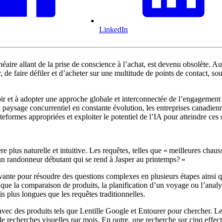
LinkedIn
linéaire allant de la prise de conscience à l’achat, est devenu obsolète
, de faire défiler et d’acheter sur une multitude de points de contact
ir et à adopter une approche globale et interconnectée de l’engagement d
 paysage concurrentiel en constante évolution, les entreprises canadienne
eformes appropriées et exploiter le potentiel de l’IA pour atteindre ces o
e plus naturelle et intuitive. Les requêtes, telles que « meilleures cha
n randonneur débutant qui se rend à Jasper au printemps? »
e pour résoudre des questions complexes en plusieurs étapes ainsi que 
es que la comparaison de produits, la planification d’un voyage ou l’ana
s plus longues que les requêtes traditionnelles.
ec des produits tels que Lentille Google et Entourer pour chercher. Len
 de recherches visuelles par mois. En outre, une recherche sur cinq effe