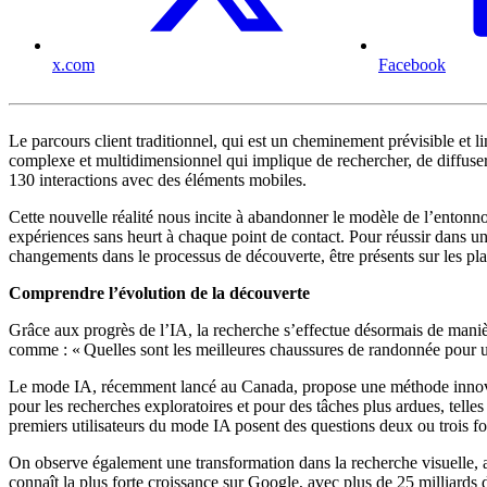
x.com
Facebook
Le parcours client traditionnel, qui est un cheminement prévisible et 
complexe et multidimensionnel qui implique de rechercher, de diffuser
130 interactions avec des éléments mobiles.
Cette nouvelle réalité nous incite à abandonner le modèle de l’entonno
expériences sans heurt à chaque point de contact. Pour réussir dans un
changements dans le processus de découverte, être présents sur les plat
Comprendre l’évolution de la découverte
Grâce aux progrès de l’IA, la recherche s’effectue désormais de manièr
comme : « Quelles sont les meilleures chaussures de randonnée pour u
Le mode IA, récemment lancé au Canada, propose une méthode innovant
pour les recherches exploratoires et pour des tâches plus ardues, tell
premiers utilisateurs du mode IA posent des questions deux ou trois foi
On observe également une transformation dans la recherche visuelle, av
connaît la plus forte croissance sur Google, avec plus de 25 milliards