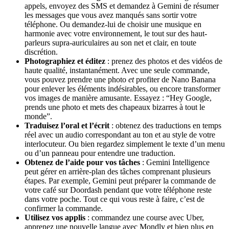
appels, envoyez des SMS et demandez à Gemini de résumer
les messages que vous avez manqués sans sortir votre
téléphone. Ou demandez-lui de choisir une musique en
harmonie avec votre environnement, le tout sur des haut-
parleurs supra-auriculaires au son net et clair, en toute
discrétion.
Photographiez et éditez
: prenez des photos et des vidéos de
haute qualité, instantanément. Avec une seule commande,
vous pouvez prendre une photo
et
profiter de Nano Banana
pour enlever les éléments indésirables, ou encore transformer
vos images de manière amusante. Essayez : “Hey Google,
prends une photo et mets des chapeaux bizarres à tout le
monde”.
Traduisez l’oral et l’écrit
: obtenez des traductions en temps
réel avec un audio correspondant au ton et au style de votre
interlocuteur. Ou bien regardez simplement le texte d’un menu
ou d’un panneau pour entendre une traduction.
Obtenez de l’aide pour vos tâches
: Gemini Intelligence
peut gérer en arrière-plan des tâches comprenant plusieurs
étapes. Par exemple, Gemini peut préparer la commande de
votre café sur Doordash pendant que votre téléphone reste
dans votre poche. Tout ce qui vous reste à faire, c’est de
confirmer la commande.
Utilisez vos applis
: commandez une course avec Uber,
apprenez une nouvelle langue avec Mondly et bien plus en