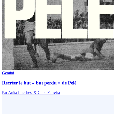
Gemini
Recréer le but « but perdu » de Pelé
Par Anita Lucchesi & Gabe Ferreira