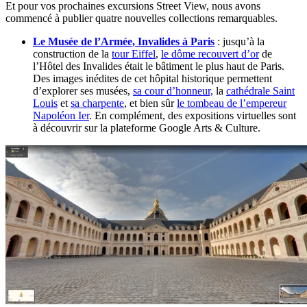
Et pour vos prochaines excursions Street View, nous avons
commencé à publier quatre nouvelles collections remarquables.
Le Musée de l’Armée, Invalides à Paris
: jusqu’à la
construction de la
tour Eiffel
,
le dôme recouvert d’or
de
l’Hôtel des Invalides était le bâtiment le plus haut de Paris.
Des images inédites de cet hôpital historique permettent
d’explorer ses musées,
sa cour d’honneur,
la
cathédrale Saint
Louis
et
sa charpente
, et bien sûr
le tombeau de l’empereur
Napoléon Ier
. En complément, des expositions virtuelles sont
à découvrir sur la plateforme Google Arts & Culture.