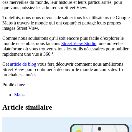
View permet
(Indice :
« Le Retour
flottez à bord
large des
gravée
ces merveilles du monde, leur histoire et leurs particularités, pour
d’éviter un
ça rime
de la momie
de la
îles
dans
Station
que vous puissiez les admirer sur Street View.
trajet
avec «
», « Indiana
spatiale
Galápagos.
nos
Toutefois, nous nous devons de saluer tous les utilisateurs de Google
compliqué.
swing ».)
Jones et la
internationale
esprit,
.
Maps à travers le monde qui ont capturé et partagé leurs propres
Dernière
c’est ce
images Street View.
Croisade »
cheval
ou encore «
qui
Comme nous souhaitons qu’il soit encore plus facile d’explorer le
Transformers
mange
monde ensemble, nous lançons
Street View Studio
, une nouvelle
2 : La
une
plateforme où vous trouverez tous les outils nécessaires pour publier
Revanche ».
banane
rapidement une vue à 360 °.
sur le
bord
Cet
article de blog
vous fera découvrir comment nous améliorons
d’une
Street View pour continuer à découvrir le monde au cours des 15
route au
prochaines années.
Canada.
Publié dans:
Maps
Article similaire