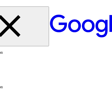
on
on