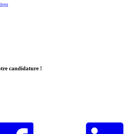
tives
otre candidature !