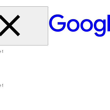
e !
e !