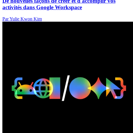
De nouvelles façons de créer et d'accomplir vos
activités dans Google Workspace
Par Yulie Kwon Kim