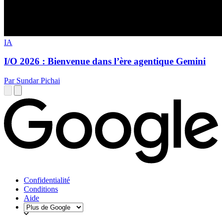
IA
I/O 2026 : Bienvenue dans l’ère agentique Gemini
Par Sundar Pichai
Confidentialité
Conditions
Aide