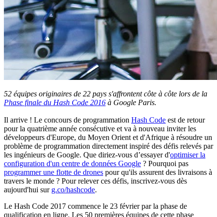
52 équipes originaires de 22 pays s'affrontent côte à côte lors de la
Phase finale du Hash Code 2016
à Google Paris.
Il arrive ! Le concours de programmation
Hash Code
est de retour
pour la quatrième année consécutive et va à nouveau inviter les
développeurs d'Europe, du Moyen Orient et d'Afrique à résoudre un
problème de programmation directement inspiré des défis relevés par
les ingénieurs de Google. Que diriez-vous d’essayer d'
optimiser la
configuration d'un centre de données Google
? Pourquoi pas
programmer une flotte de drones
pour qu'ils assurent des livraisons à
travers le monde ? Pour relever ces défis, inscrivez-vous dès
aujourd'hui sur
g.co/hashcode
.
Le Hash Code 2017 commence le 23 février par la phase de
qualification en ligne. Les 50 premières équipes de cette phase