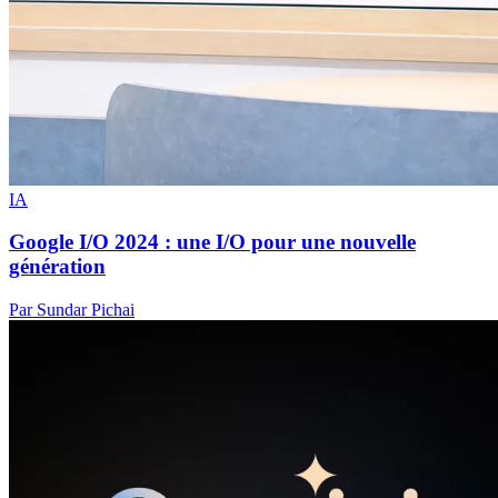
IA
Google I/O 2024 : une I/O pour une nouvelle
génération
Par Sundar Pichai