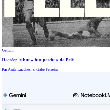
Gemini
Recréer le but « but perdu » de Pelé
Par Anita Lucchesi & Gabe Ferreira