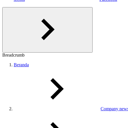
Breadcrumb
Beranda
Company new