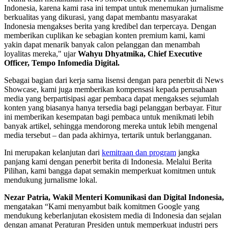
Indonesia, karena kami rasa ini tempat untuk menemukan jurnalisme
berkualitas yang dikurasi, yang dapat membantu masyarakat
Indonesia mengakses berita yang kredibel dan terpercaya. Dengan
memberikan cuplikan ke sebagian konten premium kami, kami
yakin dapat menarik banyak calon pelanggan dan menambah
loyalitas mereka," ujar
Wahyu Dhyatmika, Chief Executive
Officer, Tempo Infomedia Digital.
Sebagai bagian dari kerja sama lisensi dengan para penerbit di News
Showcase, kami juga memberikan kompensasi kepada perusahaan
media yang berpartisipasi agar pembaca dapat mengakses sejumlah
konten yang biasanya hanya tersedia bagi pelanggan berbayar. Fitur
ini memberikan kesempatan bagi pembaca untuk menikmati lebih
banyak artikel, sehingga mendorong mereka untuk lebih mengenal
media tersebut – dan pada akhirnya, tertarik untuk berlangganan.
Ini merupakan kelanjutan dari
kemitraan dan program
jangka
panjang kami dengan penerbit berita di Indonesia. Melalui Berita
Pilihan, kami bangga dapat semakin memperkuat komitmen untuk
mendukung jurnalisme lokal.
Nezar Patria, Wakil Menteri Komunikasi dan Digital Indonesia,
mengatakan “Kami menyambut baik komitmen Google yang
mendukung keberlanjutan ekosistem media di Indonesia dan sejalan
dengan amanat Peraturan Presiden untuk memperkuat industri pers