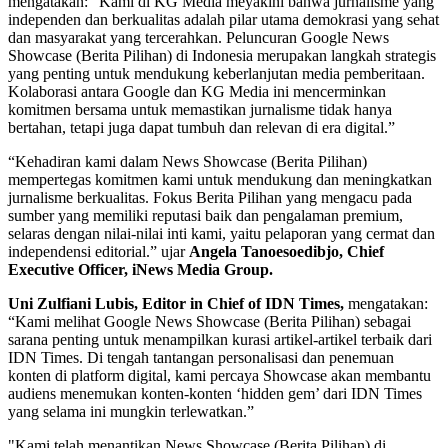
mengatakan: “Kami di KG Media meyakini bahwa jurnalisme yang
independen dan berkualitas adalah pilar utama demokrasi yang sehat
dan masyarakat yang tercerahkan. Peluncuran Google News
Showcase (Berita Pilihan) di Indonesia merupakan langkah strategis
yang penting untuk mendukung keberlanjutan media pemberitaan.
Kolaborasi antara Google dan KG Media ini mencerminkan
komitmen bersama untuk memastikan jurnalisme tidak hanya
bertahan, tetapi juga dapat tumbuh dan relevan di era digital.”
“Kehadiran kami dalam News Showcase (Berita Pilihan)
mempertegas komitmen kami untuk mendukung dan meningkatkan
jurnalisme berkualitas. Fokus Berita Pilihan yang mengacu pada
sumber yang memiliki reputasi baik dan pengalaman premium,
selaras dengan nilai-nilai inti kami, yaitu pelaporan yang cermat dan
independensi editorial.” ujar
Angela Tanoesoedibjo, Chief
Executive Officer, iNews Media Group.
Uni Zulfiani Lubis, Editor in Chief of IDN Times,
mengatakan:
“Kami melihat Google News Showcase (Berita Pilihan) sebagai
sarana penting untuk menampilkan kurasi artikel-artikel terbaik dari
IDN Times. Di tengah tantangan personalisasi dan penemuan
konten di platform digital, kami percaya Showcase akan membantu
audiens menemukan konten-konten ‘hidden gem’ dari IDN Times
yang selama ini mungkin terlewatkan.”
"Kami telah menantikan News Showcase (Berita Pilihan) di