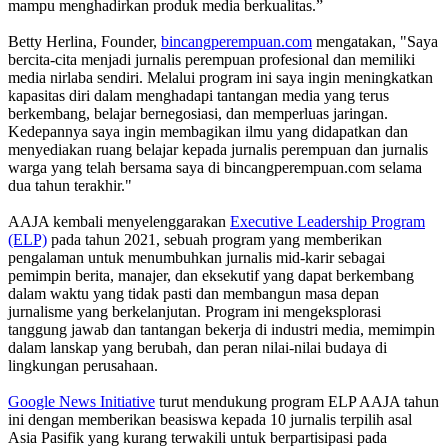
mampu menghadirkan produk media berkualitas.”
Betty Herlina, Founder,
bincangperempuan.com
mengatakan, "Saya
bercita-cita menjadi jurnalis perempuan profesional dan memiliki
media nirlaba sendiri. Melalui program ini saya ingin meningkatkan
kapasitas diri dalam menghadapi tantangan media yang terus
berkembang, belajar bernegosiasi, dan memperluas jaringan.
Kedepannya saya ingin membagikan ilmu yang didapatkan dan
menyediakan ruang belajar kepada jurnalis perempuan dan jurnalis
warga yang telah bersama saya di bincangperempuan.com selama
dua tahun terakhir."
AAJA kembali menyelenggarakan
Executive Leadership Program
(ELP)
pada tahun 2021, sebuah program yang memberikan
pengalaman untuk menumbuhkan jurnalis mid-karir sebagai
pemimpin berita, manajer, dan eksekutif yang dapat berkembang
dalam waktu yang tidak pasti dan membangun masa depan
jurnalisme yang berkelanjutan. Program ini mengeksplorasi
tanggung jawab dan tantangan bekerja di industri media, memimpin
dalam lanskap yang berubah, dan peran nilai-nilai budaya di
lingkungan perusahaan.
Google News Initiative
turut mendukung program ELP AAJA tahun
ini dengan memberikan beasiswa kepada 10 jurnalis terpilih asal
Asia Pasifik yang kurang terwakili untuk berpartisipasi pada