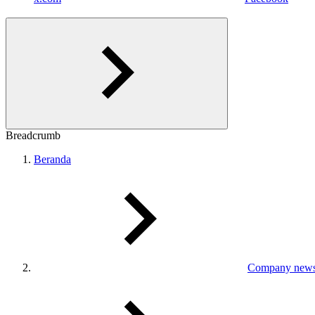
Breadcrumb
Beranda
Company new