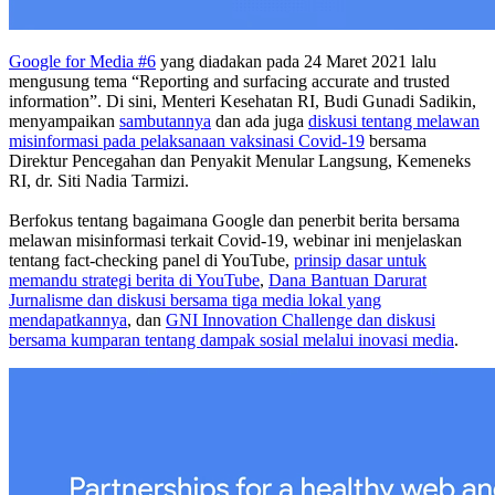
Google for Media #6
yang diadakan pada 24 Maret 2021 lalu
mengusung tema “Reporting and surfacing accurate and trusted
information”. Di sini, Menteri Kesehatan RI, Budi Gunadi Sadikin,
menyampaikan
sambutannya
dan ada juga
diskusi tentang melawan
misinformasi pada pelaksanaan vaksinasi Covid-19
bersama
Direktur Pencegahan dan Penyakit Menular Langsung, Kemeneks
RI, dr. Siti Nadia Tarmizi.
Berfokus tentang bagaimana Google dan penerbit berita bersama
melawan misinformasi terkait Covid-19, webinar ini menjelaskan
tentang fact-checking panel di YouTube,
prinsip dasar untuk
memandu strategi berita di YouTube
,
Dana Bantuan Darurat
Jurnalisme dan diskusi bersama tiga media lokal yang
mendapatkannya
, dan
GNI Innovation Challenge dan diskusi
bersama kumparan tentang dampak sosial melalui inovasi media
.