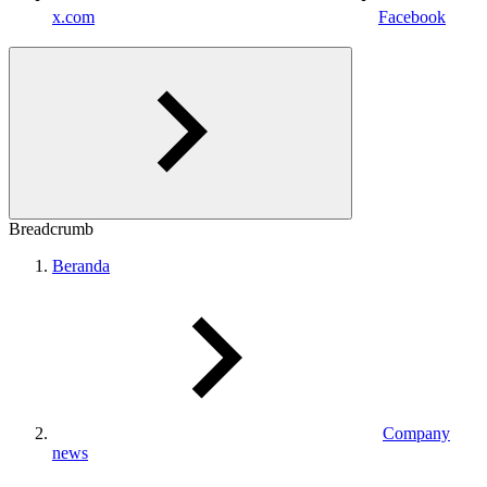
x.com
Facebook
Breadcrumb
Beranda
Company
news