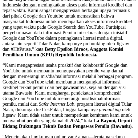
Indonesia dengan meningkatkan akses pada informasi kredibel dan
tepat waktu. Kami sangat mengapresiasi berbagai upaya termasuk
dari pihak Google dan Youtube untuk memastikan bahwa
masyarakat Indonesia untuk mendapatkan akses informasi kredibel
yang tepat waktu pada Google Search dan YouTube. Partisipasi
penyebarluasan data informasi Pemilu ini selaras dengan inisiatif
Google dan YouTube dalam peningkatan literasi media digital,
antara lain seperti Tular Nalar, kampanye prebunking oleh Jigsaw
dan #HitPause.” kata
Betty Epsilon Idroos, Anggota Komisi
Pemilihan Umum (KPU) Republik Indonesia.
“
Kami mengapresiasi usaha proaktif dan kolaboratif Google dan
YouTube untuk membantu mengupayakan pemilu yang damai
dengan memerangi mis/dis/malinformasi melalui berbagai program.
Google dan YouTube telah membantu mengangkat informasi
kredibel terkait pemilu dan pengawasannya, sejalan dengan visi
utama Bawaslu. Kami menghargai pendekatan komprehensif
Google dan YouTube untuk memerangi mis/dis/malinformasi
pemilu, mulai dari
Safer Internet Lab
, program literasi digital Tular
Nalar, dukungan ke CekFakta, hingga kampanye
prebunking
oleh
Jigsaw. Kami tidak sabar untuk memperkuat kemitraan kami untuk
menyambut pemilu yang damai di 2024,” kata
La Bayoni, Deputi
Bidang Dukungan Teknis Badan Pengawas Pemilu (Bawaslu).
“Menciptakan lingkungan online yang aman—terutama selama