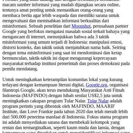
macam sumber informasi yang mudah dijangkau secara online,
tentunya amat penting untuk memastikan orang-orang yang
membaca berita agar lebih waspada dan memiliki sarana untuk
mengevaluasi dan memisahkan informasi berkualitas dari
misinformasi. Sebuah penelitian dari
Moonshot
, perusahaan partner
Google yang berfokus mengatasi masalah sosial terkait bahaya yang
mengancam di internet, menunjukkan bahwa ada 3 taktik
misinformasi yang umum terjadi di Indonesia: manipulasi emosi,
distorsi konteks, dan taktik untuk menjatuhkan nama baik. Seiring
dengan tema misinformasi yang saat ini mendominasi dan kerap
bermunculan, taktik-taktik ini dapat mengurangi kepercayaan
masyarakat terhadap institusi pemerintah dan proses demokrasi pada
pemilu mendatang.
Untuk meningkatkan keterampilan komunitas lokal yang kurang
terlayani dengan kemampuan literasi digital,
Google.org
, organisasi
filantropi Google, akan terus mendukung Masyarakat Anti Fitnah
Indonesia (MAFINDO) dengan hibah senilai US$2,5 juta untuk
meningkatkan cakupan program Tular Nalar.
Tular Nalar
adalah
program perintis yang dibentuk oleh MAFINDO, MAARIF
Institute, dan Love Frankie pada tahun 2020 dan telah meraih lebih
dari 500.000 penerima manfaat di Indonesia. Fokus utama program
ini adalah menyediakan sarana dan membekali kelompok yang
rentan dan termarginalkan, seperti kaum muda dan lansia, dengan
kemampuan yang diperlukan untuk mengidentifikasi informasi yang