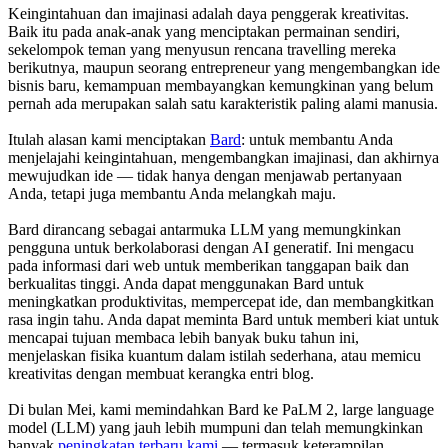
Keingintahuan dan imajinasi adalah daya penggerak kreativitas.
Baik itu pada anak-anak yang menciptakan permainan sendiri,
sekelompok teman yang menyusun rencana travelling mereka
berikutnya, maupun seorang entrepreneur yang mengembangkan ide
bisnis baru, kemampuan membayangkan kemungkinan yang belum
pernah ada merupakan salah satu karakteristik paling alami manusia.
Itulah alasan kami menciptakan
Bard
: untuk membantu Anda
menjelajahi keingintahuan, mengembangkan imajinasi, dan akhirnya
mewujudkan ide — tidak hanya dengan menjawab pertanyaan
Anda, tetapi juga membantu Anda melangkah maju.
Bard dirancang sebagai antarmuka LLM yang memungkinkan
pengguna untuk berkolaborasi dengan AI generatif. Ini mengacu
pada informasi dari web untuk memberikan tanggapan baik dan
berkualitas tinggi. Anda dapat menggunakan Bard untuk
meningkatkan produktivitas, mempercepat ide, dan membangkitkan
rasa ingin tahu. Anda dapat meminta Bard untuk memberi kiat untuk
mencapai tujuan membaca lebih banyak buku tahun ini,
menjelaskan fisika kuantum dalam istilah sederhana, atau memicu
kreativitas dengan membuat kerangka entri blog.
Di bulan Mei, kami memindahkan Bard ke PaLM 2, large language
model (LLM) yang jauh lebih mumpuni dan telah memungkinkan
banyak
peningkatan terbaru kami
— termasuk keterampilan