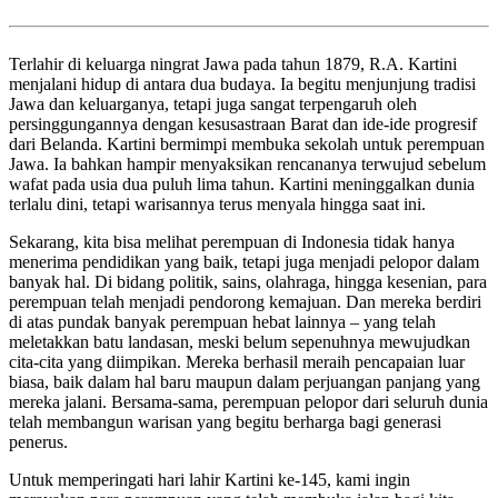
Terlahir di keluarga ningrat Jawa pada tahun 1879, R.A. Kartini
menjalani hidup di antara dua budaya. Ia begitu menjunjung tradisi
Jawa dan keluarganya, tetapi juga sangat terpengaruh oleh
persinggungannya dengan kesusastraan Barat dan ide-ide progresif
dari Belanda. Kartini bermimpi membuka sekolah untuk perempuan
Jawa. Ia bahkan hampir menyaksikan rencananya terwujud sebelum
wafat pada usia dua puluh lima tahun. Kartini meninggalkan dunia
terlalu dini, tetapi warisannya terus menyala hingga saat ini.
Sekarang, kita bisa melihat perempuan di Indonesia tidak hanya
menerima pendidikan yang baik, tetapi juga menjadi pelopor dalam
banyak hal. Di bidang politik, sains, olahraga, hingga kesenian, para
perempuan telah menjadi pendorong kemajuan. Dan mereka berdiri
di atas pundak banyak perempuan hebat lainnya – yang telah
meletakkan batu landasan, meski belum sepenuhnya mewujudkan
cita-cita yang diimpikan. Mereka berhasil meraih pencapaian luar
biasa, baik dalam hal baru maupun dalam perjuangan panjang yang
mereka jalani. Bersama-sama, perempuan pelopor dari seluruh dunia
telah membangun warisan yang begitu berharga bagi generasi
penerus.
Untuk memperingati hari lahir Kartini ke-145, kami ingin