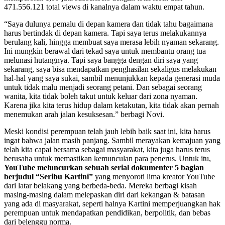
471.556.121 total views di kanalnya dalam waktu empat tahun.
“Saya dulunya pemalu di depan kamera dan tidak tahu bagaimana
harus bertindak di depan kamera. Tapi saya terus melakukannya
berulang kali, hingga membuat saya merasa lebih nyaman sekarang.
Ini mungkin berawal dari tekad saya untuk membantu orang tua
melunasi hutangnya. Tapi saya bangga dengan diri saya yang
sekarang, saya bisa mendapatkan penghasilan sekaligus melakukan
hal-hal yang saya sukai, sambil menunjukkan kepada generasi muda
untuk tidak malu menjadi seorang petani. Dan sebagai seorang
wanita, kita tidak boleh takut untuk keluar dari zona nyaman.
Karena jika kita terus hidup dalam ketakutan, kita tidak akan pernah
menemukan arah jalan kesuksesan.” berbagi Novi.
Meski kondisi perempuan telah jauh lebih baik saat ini, kita harus
ingat bahwa jalan masih panjang. Sambil merayakan kemajuan yang
telah kita capai bersama sebagai masyarakat, kita juga harus terus
berusaha untuk memastikan kemunculan para penerus. Untuk itu,
YouTube meluncurkan sebuah serial dokumenter 5 bagian
berjudul “Seribu Kartini”
yang menyoroti lima kreator YouTube
dari latar belakang yang berbeda-beda. Mereka berbagi kisah
masing-masing dalam melepaskan diri dari kekangan & batasan
yang ada di masyarakat, seperti halnya Kartini memperjuangkan hak
perempuan untuk mendapatkan pendidikan, berpolitik, dan bebas
dari belenggu norma.