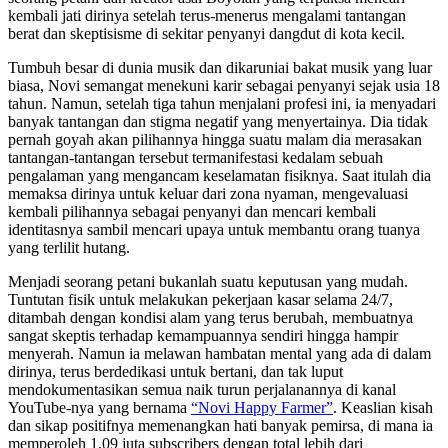
kembali jati dirinya setelah terus-menerus mengalami tantangan
berat dan skeptisisme di sekitar penyanyi dangdut di kota kecil.
Tumbuh besar di dunia musik dan dikaruniai bakat musik yang luar
biasa, Novi semangat menekuni karir sebagai penyanyi sejak usia 18
tahun. Namun, setelah tiga tahun menjalani profesi ini, ia menyadari
banyak tantangan dan stigma negatif yang menyertainya. Dia tidak
pernah goyah akan pilihannya hingga suatu malam dia merasakan
tantangan-tantangan tersebut termanifestasi kedalam sebuah
pengalaman yang mengancam keselamatan fisiknya. Saat itulah dia
memaksa dirinya untuk keluar dari zona nyaman, mengevaluasi
kembali pilihannya sebagai penyanyi dan mencari kembali
identitasnya sambil mencari upaya untuk membantu orang tuanya
yang terlilit hutang.
Menjadi seorang petani bukanlah suatu keputusan yang mudah.
Tuntutan fisik untuk melakukan pekerjaan kasar selama 24/7,
ditambah dengan kondisi alam yang terus berubah, membuatnya
sangat skeptis terhadap kemampuannya sendiri hingga hampir
menyerah. Namun ia melawan hambatan mental yang ada di dalam
dirinya, terus berdedikasi untuk bertani, dan tak luput
mendokumentasikan semua naik turun perjalanannya di kanal
YouTube-nya yang bernama
“Novi Happy Farmer”
. Keaslian kisah
dan sikap positifnya memenangkan hati banyak pemirsa, di mana ia
memperoleh 1,09 juta subscribers dengan total lebih dari