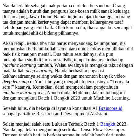
Nanda terlahir sebagai anak pertama dari dua bersaudara. Orang
tuanya adalah buruh dan pengurus kos-kosan milik sanak keluarga
di Lumajang, Jawa Timur. Nanda ingin menjadi kebanggaan orang
tua dengan meniti karier yang dapat memberi keluarganya taraf
kehidupan yang lebih baik. Oleh karena itu, dia sangat bersemangat
untuk menjadi ahli di bidang pilihannya.
Akan tetapi, ketika tiba-tiba harus menyandang kelumpuhan, dia
memutuskan berhenti kuliah sementara untuk fokus memulihkan diri
baik fisik maupun mental. Dua tahun sesudahnya, dia pun
melanjutkan studi di jurusan statistik, tempat minatnya terhadap
machine learning
tumbuh. Walau awalnya ia mengaku takut dengan
mata kuliah
deep learning
, Nanda berhasil mengatasi
kekhawatirannya seiring waktu dengan menonton banyak video
deep learning
di YouTube yang mengubah persepsinya. “Ternyata
seru!” katanya. Kemudian, demi memperdalam pengetahuan
machine learning
-nya, Nanda mulai lebih mendalami bidang ini
dengan mengikuti Batch 1 Bangkit 2023 untuk Machine Learning.
Setelah lulus, dia bekerja di layanan konsultasi AI
Braincore.id
sebagai part-time Research and Development Assistant.
Selain menjadi salah satu Lulusan Terbaik Batch 1
Bangkit
2023,
Nanda juga telah mengantongi sertifikat TensorFlow Developer.
Dengan rendah hati, ia berkata semua itu adalah buah dari usaha