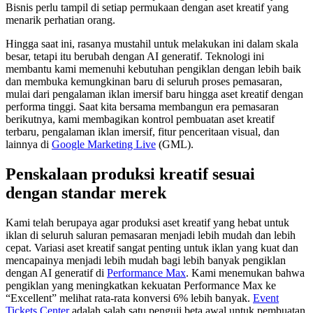
Bisnis perlu tampil di setiap permukaan dengan aset kreatif yang
menarik perhatian orang.
Hingga saat ini, rasanya mustahil untuk melakukan ini dalam skala
besar, tetapi itu berubah dengan AI generatif. Teknologi ini
membantu kami memenuhi kebutuhan pengiklan dengan lebih baik
dan membuka kemungkinan baru di seluruh proses pemasaran,
mulai dari pengalaman iklan imersif baru hingga aset kreatif dengan
performa tinggi. Saat kita bersama membangun era pemasaran
berikutnya, kami membagikan kontrol pembuatan aset kreatif
terbaru, pengalaman iklan imersif, fitur penceritaan visual, dan
lainnya di
Google Marketing Live
(GML).
Penskalaan produksi kreatif sesuai
dengan standar merek
Kami telah berupaya agar produksi aset kreatif yang hebat untuk
iklan di seluruh saluran pemasaran menjadi lebih mudah dan lebih
cepat. Variasi aset kreatif sangat penting untuk iklan yang kuat dan
mencapainya menjadi lebih mudah bagi lebih banyak pengiklan
dengan AI generatif di
Performance Max
. Kami menemukan bahwa
pengiklan yang meningkatkan kekuatan Performance Max ke
“Excellent” melihat rata-rata konversi 6% lebih banyak.
Event
Tickets Center
adalah salah satu penguji beta awal untuk pembuatan