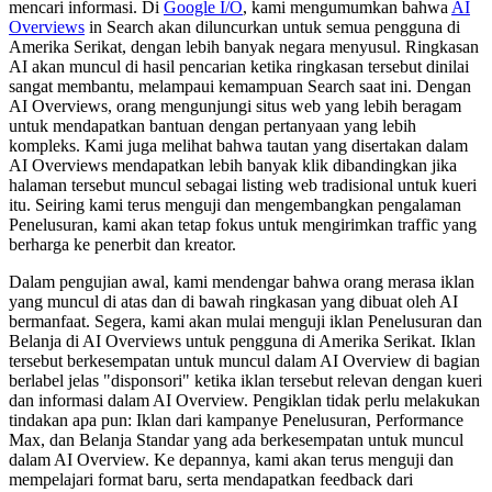
mencari informasi. Di
Google I/O
, kami mengumumkan bahwa
AI
Overviews
in Search akan diluncurkan untuk semua pengguna di
Amerika Serikat, dengan lebih banyak negara menyusul. Ringkasan
AI akan muncul di hasil pencarian ketika ringkasan tersebut dinilai
sangat membantu, melampaui kemampuan Search saat ini. Dengan
AI Overviews, orang mengunjungi situs web yang lebih beragam
untuk mendapatkan bantuan dengan pertanyaan yang lebih
kompleks. Kami juga melihat bahwa tautan yang disertakan dalam
AI Overviews mendapatkan lebih banyak klik dibandingkan jika
halaman tersebut muncul sebagai listing web tradisional untuk kueri
itu. Seiring kami terus menguji dan mengembangkan pengalaman
Penelusuran, kami akan tetap fokus untuk mengirimkan traffic yang
berharga ke penerbit dan kreator.
Dalam pengujian awal, kami mendengar bahwa orang merasa iklan
yang muncul di atas dan di bawah ringkasan yang dibuat oleh AI
bermanfaat. Segera, kami akan mulai menguji iklan Penelusuran dan
Belanja di AI Overviews untuk pengguna di Amerika Serikat. Iklan
tersebut berkesempatan untuk muncul dalam AI Overview di bagian
berlabel jelas "disponsori" ketika iklan tersebut relevan dengan kueri
dan informasi dalam AI Overview. Pengiklan tidak perlu melakukan
tindakan apa pun: Iklan dari kampanye Penelusuran, Performance
Max, dan Belanja Standar yang ada berkesempatan untuk muncul
dalam AI Overview. Ke depannya, kami akan terus menguji dan
mempelajari format baru, serta mendapatkan feedback dari