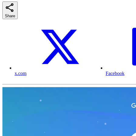
Share
x.com
Facebook