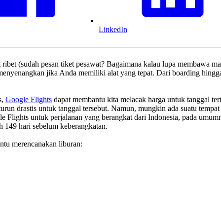
LinkedIn
ng ribet (sudah pesan tiket pesawat? Bagaimana kalau lupa membawa m
menyenangkan jika Anda memiliki alat yang tepat. Dari boarding hingga
s,
Google Flights
dapat membantu kita melacak harga untuk tanggal terte
turun drastis untuk tanggal tersebut. Namun, mungkin ada suatu temp
gle Flights untuk perjalanan yang berangkat dari Indonesia, pada umumn
ah 149 hari sebelum keberangkatan.
antu merencanakan liburan: