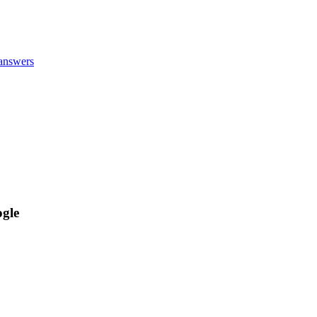
answers
gle