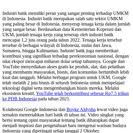
Industri batik memiliki peran yang sangat penting terhadap UMKM
di Indonesia. Industri batik merupakan salah satu sektor UMKM
yang paling besar di Indonesia, menyerap tenaga kerja dalam jumlah
yang sangat besar. Berdasarkan data Kementerian Koperasi dan
UKM, jumlah tenaga kerja yang terserap oleh industri batik
mencapai 1,2 juta orang pada tahun 2022. Tenaga kerja tersebut
tersebar di berbagai wilayah di Indonesia, mulai dari Jawa,
Sumatera, hingga Kalimantan. Industri batik juga memberikan
kontribusi yang signifikan terhadap perekonomian nasional, dengan
nilai ekspor mencapai miliaran dolar setiap tahunnya. Google dan
YouTube menyediakan akses gratis ke produk, alat, dan pelatihan
yang membantu masyarakat, bisnis, dan komunitas bertumbuh lebih
kuat dan tangguh. Melalui berbagai program untuk UKM, Google
telah melatih 2 juta bisnis di seluruh Indonesia untuk mempelajari
teknologi digital serta mengembangkan bisnis mereka. Melalui
ekosistem kreatif,
YouTube telah berkontribusi sebesar Rp7.5 triliun
ke PDB Indonesia
pada tahun 2021.
Kolaborasi Google Indonesia dan
Boyke Aldysha
lewat video juga
semakin memeriahkan hari batik di tahun ini. Video singkat yang
berisi tentang opini masyarakat tentang batik diharapkan dapat
menjadi inspirasi dan pengetahuan baru mengenai warisan budaya
Indonesia yang diperingati setiap tanggal 2 Oktober.