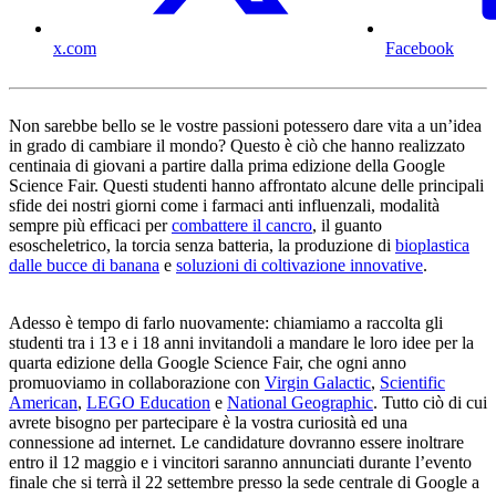
x.com
Facebook
Non sarebbe bello se le vostre passioni potessero dare vita a un’idea
in grado di cambiare il mondo? Questo è ciò che hanno realizzato
centinaia di giovani a partire dalla prima edizione della Google
Science Fair. Questi studenti hanno affrontato alcune delle principali
sfide dei nostri giorni come i farmaci anti influenzali, modalità
sempre più efficaci per
combattere il cancro
, il guanto
esoscheletrico, la torcia senza batteria, la produzione di
bioplastica
dalle bucce di banana
e
soluzioni di coltivazione innovative
.
Adesso è tempo di farlo nuovamente: chiamiamo a raccolta gli
studenti tra i 13 e i 18 anni invitandoli a mandare le loro idee per la
quarta edizione della Google Science Fair, che ogni anno
promuoviamo in collaborazione con
Virgin Galactic
,
Scientific
American
,
LEGO Education
e
National Geographic
. Tutto ciò di cui
avrete bisogno per partecipare è la vostra curiosità ed una
connessione ad internet. Le candidature dovranno essere inoltrare
entro il 12 maggio e i vincitori saranno annunciati durante l’evento
finale che si terrà il 22 settembre presso la sede centrale di Google a