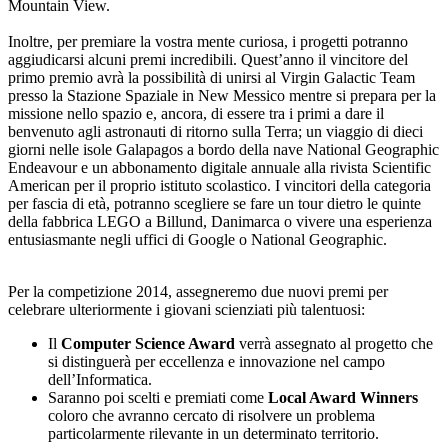
Mountain View.
Inoltre, per premiare la vostra mente curiosa, i progetti potranno
aggiudicarsi alcuni premi incredibili. Quest’anno il vincitore del
primo premio avrà la possibilità di unirsi al Virgin Galactic Team
presso la Stazione Spaziale in New Messico mentre si prepara per la
missione nello spazio e, ancora, di essere tra i primi a dare il
benvenuto agli astronauti di ritorno sulla Terra; un viaggio di dieci
giorni nelle isole Galapagos a bordo della nave National Geographic
Endeavour e un abbonamento digitale annuale alla rivista Scientific
American per il proprio istituto scolastico. I vincitori della categoria
per fascia di età, potranno scegliere se fare un tour dietro le quinte
della fabbrica LEGO a Billund, Danimarca o vivere una esperienza
entusiasmante negli uffici di Google o National Geographic.
Per la competizione 2014, assegneremo due nuovi premi per
celebrare ulteriormente i giovani scienziati più talentuosi:
Il
Computer Science Award
verrà assegnato al progetto che
si distinguerà per eccellenza e innovazione nel campo
dell’Informatica.
Saranno poi scelti e premiati come
Local Award Winners
coloro che avranno cercato di risolvere un problema
particolarmente rilevante in un determinato territorio.