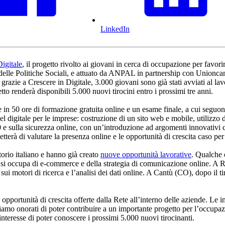
LinkedIn
Digitale
, il progetto rivolto ai giovani in cerca di occupazione per favori
elle Politiche Sociali, e attuato da ANPAL in partnership con Unioncam
azie a Crescere in Digitale, 3.000 giovani sono già stati avviati al lavoro
getto renderà disponibili 5.000 nuovi tirocini entro i prossimi tre anni.
in 50 ore di formazione gratuita online e un esame finale, a cui seguono 
so del digitale per le imprese: costruzione di un sito web e mobile, utilizz
4.0 e sulla sicurezza online, con un’introduzione ad argomenti innovativi
terà di valutare la presenza online e le opportunità di crescita caso per
ritorio italiano e hanno già creato
nuove opportunità lavorative
. Qualche 
 si occupa di e-commerce e della strategia di comunicazione online. A Ro
 sui motori di ricerca e l’analisi dei dati online. A Cantù (CO), dopo il t
opportunità di crescita offerte dalla Rete all’interno delle aziende. Le i
mo onorati di poter contribuire a un importante progetto per l’occupazi
nteresse di poter conoscere i prossimi 5.000 nuovi tirocinanti.