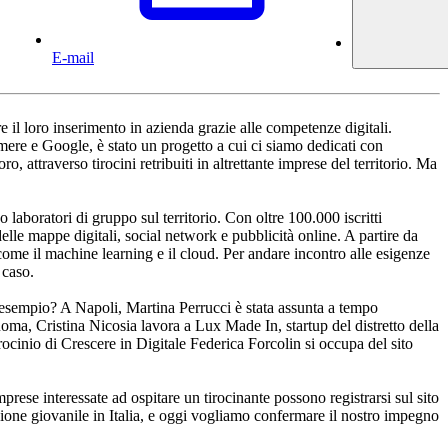
E-mail
re il loro inserimento in azienda grazie alle competenze digitali.
ere e Google, è stato un progetto a cui ci siamo dedicati con
, attraverso tirocini retribuiti in altrettante imprese del territorio. Ma
laboratori di gruppo sul territorio. Con oltre 100.000 iscritti
o delle mappe digitali, social network e pubblicità online. A partire da
 come il machine learning e il cloud. Per andare incontro alle esigenze
 caso.
esempio? A Napoli, Martina Perrucci è stata assunta a tempo
ma, Cristina Nicosia lavora a Lux Made In, startup del distretto della
irocinio di Crescere in Digitale Federica Forcolin si occupa del sito
mprese interessate ad ospitare un tirocinante possono registrarsi sul sito
one giovanile in Italia, e oggi vogliamo confermare il nostro impegno