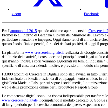
x.com
Facebook
Era l’
autunno del 2015
quando abbiamo aperto i corsi di
Crescere in 
Promosso all’interno di Garanzia Giovani dal Ministero del Lavoro e d
particolare attenzione e impegno. Oggi siamo felici di annunciare che, gr
questo è solo l’inizio perché, forte dei risultati positivi, da oggi il pro
La piattaforma
www.crescereindigitale.it
realizzata da Google consiste 
dall’inizio delle attività, i corsi toccano i principali temi legati all’u
quest’anno, inoltre, i corsi verranno aggiornati sui temi di Industria 
specifiche di ciascuna azienda, inoltre, è previsto un modulo che permet
I 3.000 tirocini di Crescere in Digitale sono stati avviati su tutto il ter
indeterminato da Flexitab, azienda di equipaggiamento nautico, in cui
gioielleria Made in Italy, per cui segue i social media, l’ottimizzazione
web e della promozione online per il produttore Nespoli Group.
Le competenze digitali sono una risorsa indispensabile per trasferire le 
www.crescereindigitale.it
compilando il modulo dedicato. A Google sia
di lungo periodo per la crescita economica del paese. Aspettiamo con i