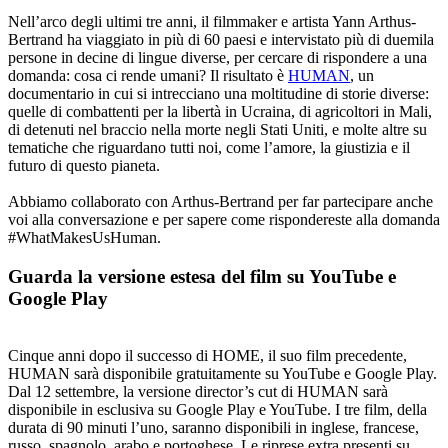
Nell’arco degli ultimi tre anni, il filmmaker e artista Yann Arthus-
Bertrand ha viaggiato in più di 60 paesi e intervistato più di duemila
persone in decine di lingue diverse, per cercare di rispondere a una
domanda: cosa ci rende umani? Il risultato è
HUMAN
, un
documentario in cui si intrecciano una moltitudine di storie diverse:
quelle di combattenti per la libertà in Ucraina, di agricoltori in Mali,
di detenuti nel braccio nella morte negli Stati Uniti, e molte altre su
tematiche che riguardano tutti noi, come l’amore, la giustizia e il
futuro di questo pianeta.
Abbiamo collaborato con Arthus-Bertrand per far partecipare anche
voi alla conversazione e per sapere come rispondereste alla domanda
#WhatMakesUsHuman.
Guarda la versione estesa del film su YouTube e
Google Play
Cinque anni dopo il successo di HOME, il suo film precedente,
HUMAN sarà disponibile gratuitamente su YouTube e Google Play.
Dal 12 settembre, la versione director’s cut di HUMAN sarà
disponibile in esclusiva su Google Play e YouTube. I tre film, della
durata di 90 minuti l’uno, saranno disponibili in inglese, francese,
russo, spagnolo, arabo e portoghese. Le riprese extra presenti su