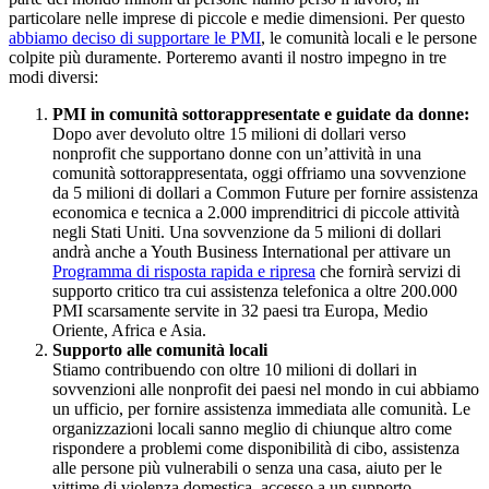
particolare nelle imprese di piccole e medie dimensioni. Per questo
abbiamo deciso di supportare le PMI
, le comunità locali e le persone
colpite più duramente. Porteremo avanti il nostro impegno in tre
modi diversi:
PMI in comunità sottorappresentate e guidate da donne:
Dopo aver devoluto oltre 15 milioni di dollari verso
nonprofit che supportano donne con un’attività in una
comunità sottorappresentata, oggi offriamo una sovvenzione
da 5 milioni di dollari a Common Future per fornire assistenza
economica e tecnica a 2.000 imprenditrici di piccole attività
negli Stati Uniti. Una sovvenzione da 5 milioni di dollari
andrà anche a Youth Business International per attivare un
Programma di risposta rapida e ripresa
che fornirà servizi di
supporto critico tra cui assistenza telefonica a oltre 200.000
PMI scarsamente servite in 32 paesi tra Europa, Medio
Oriente, Africa e Asia.
Supporto alle comunità locali
Stiamo contribuendo con oltre 10 milioni di dollari in
sovvenzioni alle nonprofit dei paesi nel mondo in cui abbiamo
un ufficio, per fornire assistenza immediata alle comunità. Le
organizzazioni locali sanno meglio di chiunque altro come
rispondere a problemi come disponibilità di cibo, assistenza
alle persone più vulnerabili o senza una casa, aiuto per le
vittime di violenza domestica, accesso a un supporto