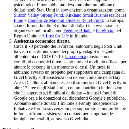
psicologico. Finora abbiamo devoluto oltre un milione di
dollari negli Stati Uniti in sovvenzioni a organizzazioni come
Silicon Valley Strong Fund
,
Kirkland Small Businesses Relief
Fund
e
Cambridge Mayoral Disaster Relief Fund
. In Europa,
stiamo fornendo oltre 3 milioni di dollari in sovvenzioni a
organizzazioni locali come
Feeding Britain
e
FareShare
nel
Regno Unito e
A Lust for Life
in Irlanda.
Assistenza economica diretta
Circa il 70 percento dei lavoratori autonomi negli Stati Uniti
ha visto una diminuzione dei propri guadagni in seguito
all’epidemia di COVID-19.
Una ricerca
mostra come i
contributi economici diretti siano uno dei modi più efficaci per
aiutare le persone in un momento di crisi. Un mese fa
abbiamo avviato un progetto per supportare una campagna di
GiveDirectly sull’assistenza con denaro contante nella Bay
Area. Da allora, abbiamo esteso il supporto di GiveDirectly in
altre 12 aree negli Stati Uniti, con un contributo in donazioni
che ha superato gli 8 milioni di dollari – inclusi i fondi di
Google.org e le donazioni dei dipendenti Google e pubbliche.
Abbiamo anche donato 1 milione a Family Independence
Initiative e fornito sovvenzioni per supportare le nonprofit che
in India offrono assistenza in contanti per supportare le
famiglie vulnerabili, attraverso GiveIndia.