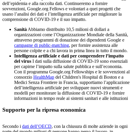
dell’epidemia e alla raccolta dati. Continueremo a fornire
sovvenzioni, Google.org Fellows e volontari a quei progetti che
usano l’analisi dei dati e l’intelligenza artificiale per migliorare la
comprensione di COVID-19 e il suo impatto.
Sanità
Abbiamo distribuito 10,5 milioni di dollari a
organizzazioni come l’Organizzazione Mondiale della Sanità,
attraverso programmi di donazione dei dipendenti Google e
campagne di public-matching
, per fornire assistenza alle
persone colpite e a chi lavora in prima linea in tutto il mondo.
Intelligenza artificiale e dati per comprendere l’impatto
del virus
I dati sulla diffusione di COVID-19 sono essenziali
per capirne l’impatto sulla salute pubblica e sull’economia.
Con il programma Google.org Fellowships e le sovvenzioni al
consorzio
HealthMap
del Children's Hospital di Boston e a
Medici Senza Frontiere in Francia, supportiamo l’applicazione
dell’intelligenza artificiale per sviluppare nuovi strumenti e
modelli per monitorare la diffusione di COVID-19 e fornire
informazioni in tempo reale ai sistemi sanitari e alle istituzioni
Supporto per la ripresa economica
Secondo i
dati dell’OECD
, con la chiusura di molte aziende in ogni
parte del mondo milioni di persone hanno perso il lavoro, in