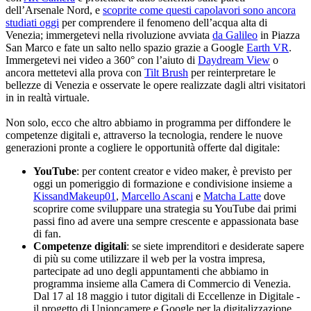
dell’Arsenale Nord, e
scoprite come questi capolavori sono ancora
studiati oggi
per comprendere il fenomeno dell’acqua alta di
Venezia; immergetevi nella rivoluzione avviata
da Galileo
in Piazza
San Marco e fate un salto nello spazio grazie a Google
Earth VR
.
Immergetevi nei video a 360° con l’aiuto di
Daydream View
o
ancora mettetevi alla prova con
Tilt Brush
per reinterpretare le
bellezze di Venezia e osservate le opere realizzate dagli altri visitatori
in in realtà virtuale.
Non solo, ecco che altro abbiamo in programma per diffondere le
competenze digitali e, attraverso la tecnologia, rendere le nuove
generazioni pronte a cogliere le opportunità offerte dal digitale:
YouTube
: per content creator e video maker, è previsto per
oggi un pomeriggio di formazione e condivisione insieme a
KissandMakeup01
,
Marcello Ascani
e
Matcha Latte
dove
scoprire come sviluppare una strategia su YouTube dai primi
passi fino ad avere una sempre crescente e appassionata base
di fan.
Competenze digitali
: se siete imprenditori e desiderate sapere
di più su come utilizzare il web per la vostra impresa,
partecipate ad uno degli appuntamenti che abbiamo in
programma insieme alla Camera di Commercio di Venezia.
Dal 17 al 18 maggio i tutor digitali di Eccellenze in Digitale -
il progetto di Unioncamere e Google per la digitalizzazione