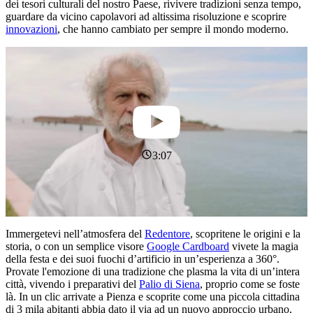
dei tesori culturali del nostro Paese, rivivere tradizioni senza tempo,
guardare da vicino capolavori ad altissima risoluzione e scoprire
innovazioni
, che hanno cambiato per sempre il mondo moderno.
3:07
Immergetevi nell’atmosfera del
Redentore
, scopritene le origini e la
storia, o con un semplice visore
Google Cardboard
vivete la magia
della festa e dei suoi fuochi d’artificio in un’esperienza a 360°.
Provate l'emozione di una tradizione che plasma la vita di un’intera
città, vivendo i preparativi del
Palio di Siena
, proprio come se foste
là. In un clic arrivate a Pienza e scoprite come una piccola cittadina
di 3 mila abitanti abbia dato il via ad un nuovo approccio urbano,