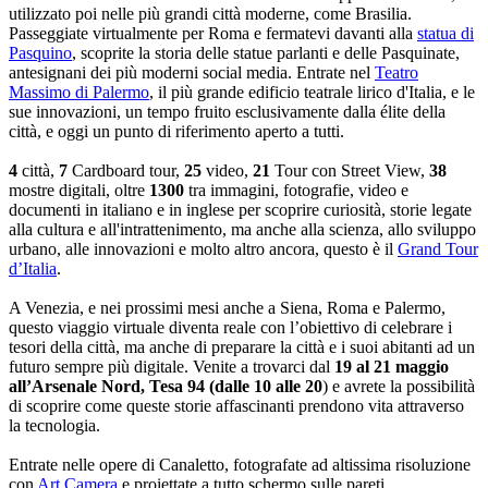
utilizzato poi nelle più grandi città moderne, come Brasilia.
Passeggiate virtualmente per Roma e fermatevi davanti alla
statua di
Pasquino
, scoprite la storia delle statue parlanti e delle Pasquinate,
antesignani dei più moderni social media. Entrate nel
Teatro
Massimo di Palermo
, il più grande edificio teatrale lirico d'Italia, e le
sue innovazioni, un tempo fruito esclusivamente dalla élite della
città, e oggi un punto di riferimento aperto a tutti.
4
città,
7
Cardboard tour,
25
video,
21
Tour con Street View,
38
mostre digitali, oltre
1300
tra immagini, fotografie, video e
documenti in italiano e in inglese per scoprire curiosità, storie legate
alla cultura e all'intrattenimento, ma anche alla scienza, allo sviluppo
urbano, alle innovazioni e molto altro ancora, questo è il
Grand Tour
d’Italia
.
A Venezia, e nei prossimi mesi anche a Siena, Roma e Palermo,
questo viaggio virtuale diventa reale con l’obiettivo di celebrare i
tesori della città, ma anche di preparare la città e i suoi abitanti ad un
futuro sempre più digitale. Venite a trovarci dal
19 al 21 maggio
all’Arsenale Nord, Tesa 94 (dalle 10 alle 20
) e avrete la possibilità
di scoprire come queste storie affascinanti prendono vita attraverso
la tecnologia.
Entrate nelle opere di Canaletto, fotografate ad altissima risoluzione
con
Art Camera
e proiettate a tutto schermo sulle pareti