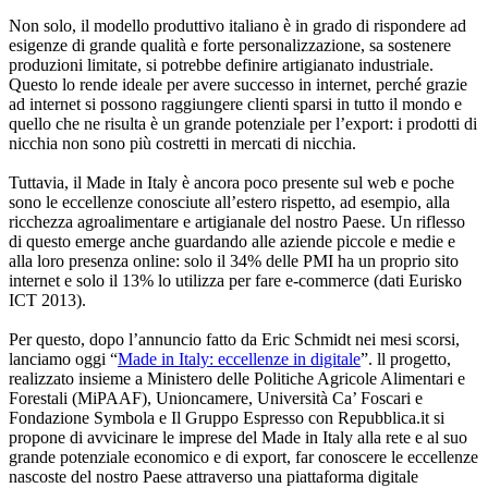
Non solo, il modello produttivo italiano è in grado di rispondere ad
esigenze di grande qualità e forte personalizzazione, sa sostenere
produzioni limitate, si potrebbe definire artigianato industriale.
Questo lo rende ideale per avere successo in internet, perché grazie
ad internet si possono raggiungere clienti sparsi in tutto il mondo e
quello che ne risulta è un grande potenziale per l’export: i prodotti di
nicchia non sono più costretti in mercati di nicchia.
Tuttavia, il Made in Italy è ancora poco presente sul web e poche
sono le eccellenze conosciute all’estero rispetto, ad esempio, alla
ricchezza agroalimentare e artigianale del nostro Paese. Un riflesso
di questo emerge anche guardando alle aziende piccole e medie e
alla loro presenza online: solo il 34% delle PMI ha un proprio sito
internet e solo il 13% lo utilizza per fare e-commerce (dati Eurisko
ICT 2013).
Per questo, dopo l’annuncio fatto da Eric Schmidt nei mesi scorsi,
lanciamo oggi “
Made in Italy: eccellenze in digitale
”. ll progetto,
realizzato insieme a Ministero delle Politiche Agricole Alimentari e
Forestali (MiPAAF), Unioncamere, Università Ca’ Foscari e
Fondazione Symbola e Il Gruppo Espresso con Repubblica.it si
propone di avvicinare le imprese del Made in Italy alla rete e al suo
grande potenziale economico e di export, far conoscere le eccellenze
nascoste del nostro Paese attraverso una piattaforma digitale