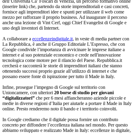
dell’Università Ca’ Foscari di Venezia, un percorso formativo online
(inserire link) che, partendo da storie imprenditoriali e casi concreti,
fornisce agli imprenditori idee e spunti per utilizzare il web come
mezzo per rafforzare il proprio business. Ad inaugurare il percorso
anche una lezione di Vint Cerf, oggi Chief Evangelist di Google e
uno degli inventori di Internet.
A collaborare a
eccellenzeindigitale.it
, in veste di media partner con
La Repubblica, è anche il Gruppo Editoriale L’Espresso, che con
Google condivide l’importanza di avvicinare le imprese italiane a
internet e al suo potenziale economico e crede nell'innovazione
tecnologica come motore per il rilancio del Paese. Repubblica.it
cercherà e racconterà le storie di imprenditori italiani che stanno
ottenendo successi proprio grazie all’utilizzo di internet e che
possano essere fonte di ispirazione per tutto il Made in Italy.
Infine, prosegue l’impegno di Google sul territorio con
Unioncamere, con ulteriori
20 borse di studio per giovani
“digitalizzatori”
che per 6 mesi affiancheranno aziende piccole e
medie in diverse regioni d’Italia per aiutarle a portare il Made in Italy
online. Presto renderemo noto il bando e i territorio coinvolti.
In Google crediamo che il digitale possa fornire un contributo
concreto per diffondere l’eccellenza italiana nel mondo. Per questo
abbiamo sviluppato e realizzato Made in Italy: eccellenze in digitale,