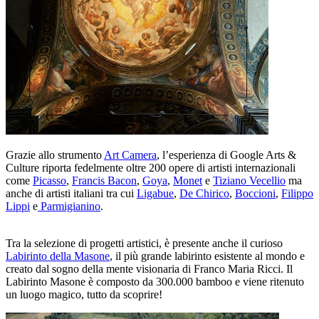
Grazie allo strumento
Art Camera
, l’esperienza di Google Arts &
Culture riporta fedelmente oltre 200 opere di artisti internazionali
come
Picasso
,
Francis Bacon
,
Goya
,
Monet
e
Tiziano Vecellio
ma
anche di artisti italiani tra cui
Ligabue
,
De Chirico
,
Boccioni
,
Filippo
Lippi
e
Parmigianino
.
Tra la selezione di progetti artistici, è presente anche il curioso
Labirinto della Masone
, il più grande labirinto esistente al mondo e
creato dal sogno della mente visionaria di Franco Maria Ricci. Il
Labirinto Masone è composto da 300.000 bamboo e viene ritenuto
un luogo magico, tutto da scoprire!