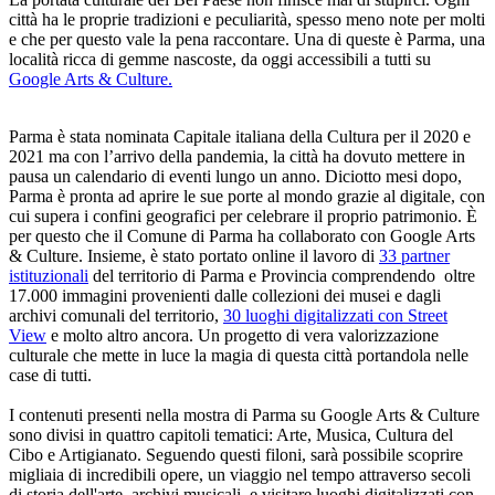
città ha le proprie tradizioni e peculiarità, spesso meno note per molti
e che per questo vale la pena raccontare. Una di queste è Parma, una
località ricca di gemme nascoste, da oggi accessibili a tutti su
Google Arts & Culture.
Parma è stata nominata Capitale italiana della Cultura per il 2020 e
2021 ma con l’arrivo della pandemia, la città ha dovuto mettere in
pausa un calendario di eventi lungo un anno. Diciotto mesi dopo,
Parma è pronta ad aprire le sue porte al mondo grazie al digitale, con
cui supera i confini geografici per celebrare il proprio patrimonio. È
per questo che il Comune di Parma ha collaborato con Google Arts
& Culture. Insieme, è stato portato online il lavoro di
33 partner
istituzionali
del territorio di Parma e Provincia comprendendo oltre
17.000 immagini provenienti dalle collezioni dei musei e dagli
archivi comunali del territorio,
30 luoghi digitalizzati con Street
View
e molto altro ancora. Un progetto di vera valorizzazione
culturale che mette in luce la magia di questa città portandola nelle
case di tutti.
I contenuti presenti nella mostra di Parma su Google Arts & Culture
sono divisi in quattro capitoli tematici: Arte, Musica, Cultura del
Cibo e Artigianato. Seguendo questi filoni, sarà possibile scoprire
migliaia di incredibili opere, un viaggio nel tempo attraverso secoli
di storia dell'arte, archivi musicali, e visitare luoghi digitalizzati con