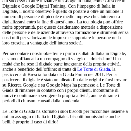
dal successo di altre iniziative di Google in Italia, come Crescere in
Digitale e Google Digital Training. Con l’impegno di Italia in
Digitale, il nostro obiettivo è quello di portare a oltre un milione il
numero di persone e di piccole e medie imprese che aiuteremo a
digitalizzarsi entro la fine di quest’anno. La tecnologia può offrire
molte opportunità, per questo desideriamo metterla a disposizione
delle persone e delle aziende attraverso formazione e strumenti senza
costi utili per valorizzare le imprese e supportare le persone nella
loro crescita, a vantaggio dell’intera società.
Per raccontare i nostri obiettivi e i primi risultati di Italia in Digitale,
ci siamo affiancati a un compagno di viaggio… dolcissimo! Una
realtà che ha reso il digitale parte integrante della propria attività,
anche a beneficio dell’offline: si tratta di
Le Torte di Giada,
la
pasticceria di Brescia fondata da Giada Farina nel 2011. Per la
pasticceria il digitale è stato un alleato fin dalle origini e farsi trovare
su Ricerca Google e su Google Maps ha permesso a Le Torte di
Giada di rimanere in contatto con i propri clienti, incontrarne di
nuovi e continuare a svolgere la propria attività, anche durante i
periodi di chiusura causati dalla pandemia.
Le Torte di Giada ha sfornato i suoi biscotti per raccontare insieme a
noi un assaggio di Italia in Digitale - biscotti buonissimi e anche
belli, è proprio il caso di dirlo!