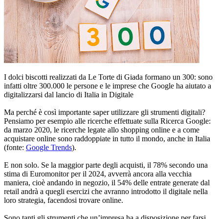
I dolci biscotti realizzati da Le Torte di Giada formano un 300: sono
infatti oltre 300.000 le persone e le imprese che Google ha aiutato a
digitalizzarsi dal lancio di Italia in Digitale
Ma perché è così importante saper utilizzare gli strumenti digitali?
Pensiamo per esempio alle ricerche effettuate sulla Ricerca Google:
da marzo 2020, le ricerche legate allo shopping online e a come
acquistare online sono raddoppiate in tutto il mondo, anche in Italia
(fonte:
Google Trends
).
E non solo. Se la maggior parte degli acquisti, il 78% secondo una
stima di Euromonitor per il 2024, avverrà ancora alla vecchia
maniera, cioè andando in negozio, il 54% delle entrate generate dal
retail andrà a quegli esercizi che avranno introdotto il digitale nella
loro strategia, facendosi trovare online.
Sono tanti gli strumenti che un’impresa ha a disposizione per farsi