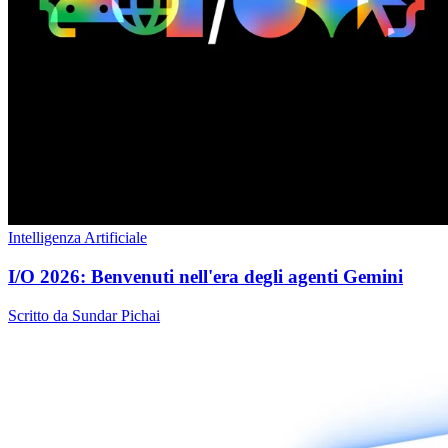
Intelligenza Artificiale
I/O 2026: Benvenuti nell'era degli agenti Gemini
Scritto da Sundar Pichai