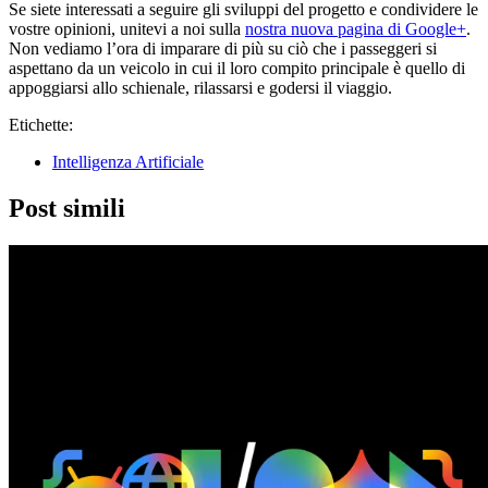
Se siete interessati a seguire gli sviluppi del progetto e condividere le
vostre opinioni, unitevi a noi sulla
nostra nuova pagina di Google+
.
Non vediamo l’ora di imparare di più su ciò che i passeggeri si
aspettano da un veicolo in cui il loro compito principale è quello di
appoggiarsi allo schienale, rilassarsi e godersi il viaggio.
Etichette:
Intelligenza Artificiale
Post simili