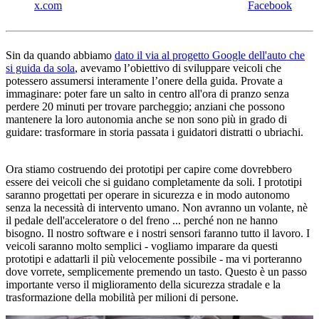
x.com
Facebook
Sin da quando abbiamo
dato il via al progetto Google dell'auto che
si guida da sola
, avevamo l’obiettivo di sviluppare veicoli che
potessero assumersi interamente l’onere della guida. Provate a
immaginare: poter fare un salto in centro all'ora di pranzo senza
perdere 20 minuti per trovare parcheggio; anziani che possono
mantenere la loro autonomia anche se non sono più in grado di
guidare: trasformare in storia passata i guidatori distratti o ubriachi.
Ora stiamo costruendo dei prototipi per capire come dovrebbero
essere dei veicoli che si guidano completamente da soli. I prototipi
saranno progettati per operare in sicurezza e in modo autonomo
senza la necessità di intervento umano. Non avranno un volante, nè
il pedale dell'acceleratore o del freno ... perché non ne hanno
bisogno. Il nostro software e i nostri sensori faranno tutto il lavoro. I
veicoli saranno molto semplici - vogliamo imparare da questi
prototipi e adattarli il più velocemente possibile - ma vi porteranno
dove vorrete, semplicemente premendo un tasto. Questo è un passo
importante verso il miglioramento della sicurezza stradale e la
trasformazione della mobilità per milioni di persone.