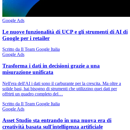
Google Ads
Le nuove funzionalità di UCP e gli strumenti di AI di
Google per i retailer
Scritto da Il Team Google Italia
Google Ads
Trasforma i dati in decisioni grazie a una
misurazione unificata
Nell'era dell'AI i dati sono il carburante per la crescita. Ma oltre a
solide basi, hai bisogno di strumenti che utilizzino quei dati per
offrirti un quadro completo del…
Scritto da Il Team Google Italia
Google Ads
Asset Studio sta entrando in una nuova era di
creatività basata sull'intelligenza artificiale