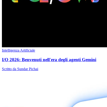
Intelligenza Artificiale
I/O 2026: Benvenuti nell'era degli agenti Gemini
Scritto da Sundar Pichai