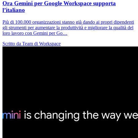
Ora Gemini per Google Workspace supporta
l’italiano
Più di 100.000 organizzazioni stanno già dando ai propri dipendenti
gli strumenti per aumentare la produttività e migliorare la qualità del
loro lavoro con Gemini per Go…
Scritto da Team di Workspace