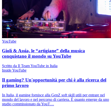
YouTube
Giolì & Assia, le “artigiane” della musica
conquistano il mondo su YouTube
Scritto da Il Team YouTube in Italia
Inside YouTube
Il gaming? Un'opportunità per chi è alla ricerca del
primo lavoro
In Italia, il gaming fornisce alla GenZ soft skill utili per entrare nel
mondo del lavoro e nel percorso di carriera. È quanto emerge da uno
studio commissionato da YouT…