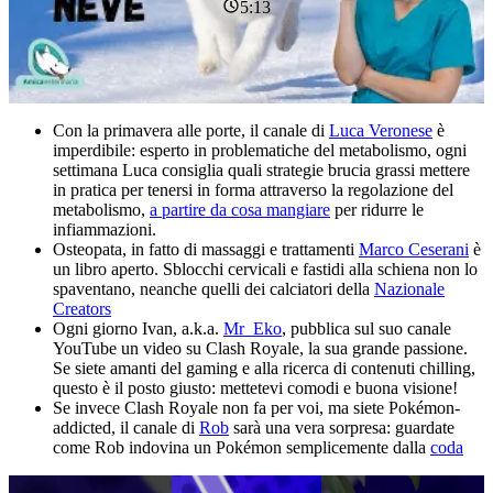
5:13
Con la primavera alle porte, il canale di
Luca Veronese
è
imperdibile: esperto in problematiche del metabolismo, ogni
settimana Luca consiglia quali strategie brucia grassi mettere
in pratica per tenersi in forma attraverso la regolazione del
metabolismo,
a partire da cosa mangiare
per ridurre le
infiammazioni.
Osteopata, in fatto di massaggi e trattamenti
Marco Ceserani
è
un libro aperto. Sblocchi cervicali e fastidi alla schiena non lo
spaventano, neanche quelli dei calciatori della
Nazionale
Creators
Ogni giorno Ivan, a.k.a.
Mr_Eko
, pubblica sul suo canale
YouTube un video su Clash Royale, la sua grande passione.
Se siete amanti del gaming e alla ricerca di contenuti chilling,
questo è il posto giusto: mettetevi comodi e buona visione!
Se invece Clash Royale non fa per voi, ma siete Pokémon-
addicted, il canale di
Rob
sarà una vera sorpresa: guardate
come Rob indovina un Pokémon semplicemente dalla
coda