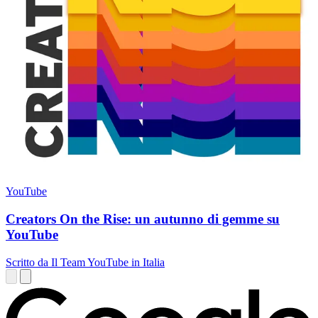
YouTube
Creators On the Rise: un autunno di gemme su
YouTube
Scritto da Il Team YouTube in Italia