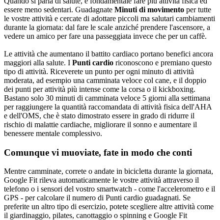
Quando si parla di salute, è fondamentale fare più attività fisica ed
essere meno sedentari. Guadagnate
Minuti di movimento
per tutte
le vostre attività e cercate di adottare piccoli ma salutari cambiamenti
durante la giornata: dal fare le scale anziché prendere l'ascensore, a
vedere un amico per fare una passeggiata invece che per un caffè.
Le attività che aumentano il battito cardiaco portano benefici ancora
maggiori alla salute. I
Punti cardio
riconoscono e premiano questo
tipo di attività. Riceverete un punto per ogni minuto di attività
moderata, ad esempio una camminata veloce col cane, e il doppio
dei punti per attività più intense come la corsa o il kickboxing.
Bastano solo 30 minuti di camminata veloce 5 giorni alla settimana
per raggiungere la quantità raccomandata di attività fisica dell'AHA
e dell'OMS, che è stato dimostrato essere in grado di ridurre il
rischio di malattie cardiache, migliorare il sonno e aumentare il
benessere mentale complessivo.
Comunque vi muoviate, fate in modo che conti
Mentre camminate, correte o andate in bicicletta durante la giornata,
Google Fit rileva automaticamente le vostre attività attraverso il
telefono o i sensori del vostro smartwatch - come l'accelerometro e il
GPS - per calcolare il numero di Punti cardio guadagnati. Se
preferite un altro tipo di esercizio, potete scegliere altre attività come
il giardinaggio, pilates, canottaggio o spinning e Google Fit