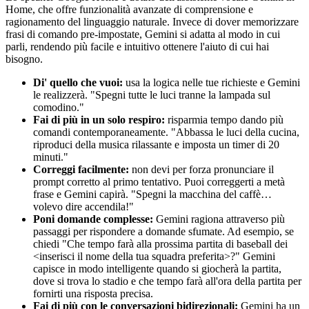
Home, che offre funzionalità avanzate di comprensione e
ragionamento del linguaggio naturale. Invece di dover memorizzare
frasi di comando pre-impostate, Gemini si adatta al modo in cui
parli, rendendo più facile e intuitivo ottenere l'aiuto di cui hai
bisogno.
Di' quello che vuoi:
usa la logica nelle tue richieste e Gemini
le realizzerà. "Spegni tutte le luci tranne la lampada sul
comodino."
Fai di più in un solo respiro:
risparmia tempo dando più
comandi contemporaneamente. "Abbassa le luci della cucina,
riproduci della musica rilassante e imposta un timer di 20
minuti."
Correggi facilmente:
non devi per forza pronunciare il
prompt corretto al primo tentativo. Puoi correggerti a metà
frase e Gemini capirà. "Spegni la macchina del caffè…
volevo dire accendila!"
Poni domande complesse:
Gemini ragiona attraverso più
passaggi per rispondere a domande sfumate. Ad esempio, se
chiedi "Che tempo farà alla prossima partita di baseball dei
<inserisci il nome della tua squadra preferita>?" Gemini
capisce in modo intelligente quando si giocherà la partita,
dove si trova lo stadio e che tempo farà all'ora della partita per
fornirti una risposta precisa.
Fai di più con le conversazioni bidirezionali:
Gemini ha un