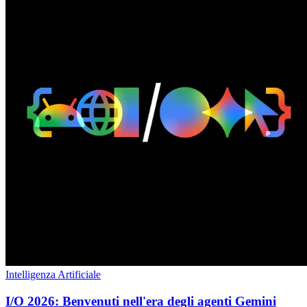
Intelligenza Artificiale
I/O 2026: Benvenuti nell'era degli agenti Gemini