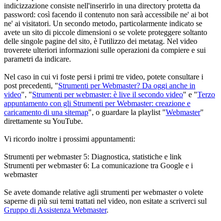
indicizzazione consiste nell'inserirlo in una directory protetta da
password: così facendo il contenuto non sarà accessibile ne' ai bot
ne' ai visitatori. Un secondo metodo, particolarmente indicato se
avete un sito di piccole dimensioni o se volete proteggere soltanto
delle singole pagine del sito, è l'utilizzo dei metatag. Nel video
troverete ulteriori informazioni sulle operazioni da compiere e sui
parametri da indicare.
Nel caso in cui vi foste persi i primi tre video, potete consultare i
post precedenti, "
Strumenti per Webmaster? Da oggi anche in
video
", "
Strumenti per webmaster: è live il secondo video
" e "
Terzo
appuntamento con gli Strumenti per Webmaster: creazione e
caricamento di una sitemap
", o guardare la playlist "
Webmaster
"
direttamente su YouTube.
Vi ricordo inoltre i prossimi appuntamenti:
Strumenti per webmaster 5: Diagnostica, statistiche e link
Strumenti per webmaster 6: La comunicazione tra Google e i
webmaster
Se avete domande relative agli strumenti per webmaster o volete
saperne di più sui temi trattati nel video, non esitate a scriverci sul
Gruppo di Assistenza Webmaster
.