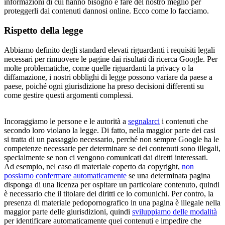
informazioni di cui hanno bisogno e fare del nostro meglio per
proteggerli dai contenuti dannosi online. Ecco come lo facciamo.
Rispetto della legge
Abbiamo definito degli standard elevati riguardanti i requisiti legali
necessari per rimuovere le pagine dai risultati di ricerca Google. Per
molte problematiche, come quelle riguardanti la privacy o la
diffamazione, i nostri obblighi di legge possono variare da paese a
paese, poiché ogni giurisdizione ha preso decisioni differenti su
come gestire questi argomenti complessi.
Incoraggiamo le persone e le autorità a
segnalarci
i contenuti che
secondo loro violano la legge. Di fatto, nella maggior parte dei casi
si tratta di un passaggio necessario, perché non sempre Google ha le
competenze necessarie per determinare se dei contenuti sono illegali,
specialmente se non ci vengono comunicati dai diretti interessati.
Ad esempio, nel caso di materiale coperto da copyright,
non
possiamo confermare automaticamente
se una determinata pagina
disponga di una licenza per ospitare un particolare contenuto, quindi
è necessario che il titolare dei diritti ce lo comunichi. Per contro, la
presenza di materiale pedopornografico in una pagina è illegale nella
maggior parte delle giurisdizioni, quindi
sviluppiamo delle modalità
per identificare automaticamente quei contenuti e impedire che