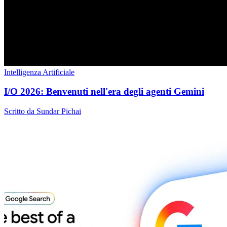
Intelligenza Artificiale
I/O 2026: Benvenuti nell'era degli agenti Gemini
Scritto da Sundar Pichai