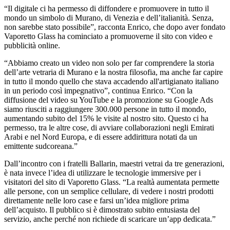
“Il digitale ci ha permesso di diffondere e promuovere in tutto il
mondo un simbolo di Murano, di Venezia e dell’italianità. Senza,
non sarebbe stato possibile”, racconta Enrico, che dopo aver fondato
Vaporetto Glass ha cominciato a promuoverne il sito con video e
pubblicità online.
“Abbiamo creato un video non solo per far comprendere la storia
dell’arte vetraria di Murano e la nostra filosofia, ma anche far capire
in tutto il mondo quello che stava accadendo all'artigianato italiano
in un periodo così impegnativo”, continua Enrico. “Con la
diffusione del video su YouTube e la promozione su Google Ads
siamo riusciti a raggiungere 300.000 persone in tutto il mondo,
aumentando subito del 15% le visite al nostro sito. Questo ci ha
permesso, tra le altre cose, di avviare collaborazioni negli Emirati
Arabi e nel Nord Europa, e di essere addirittura notati da un
emittente sudcoreana.”
Dall’incontro con i fratelli Ballarin, maestri vetrai da tre generazioni,
è nata invece l’idea di utilizzare le tecnologie immersive per i
visitatori del sito di Vaporetto Glass. “La realtà aumentata permette
alle persone, con un semplice cellulare, di vedere i nostri prodotti
direttamente nelle loro case e farsi un’idea migliore prima
dell’acquisto. Il pubblico si è dimostrato subito entusiasta del
servizio, anche perché non richiede di scaricare un’app dedicata.”