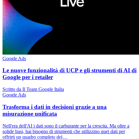
Google Ads
Le nuove funzionalità di UCP e gli strumenti di AI di
Google per i retailer
Scritto da Il Team Google Italia
Google Ads
Trasforma i dati in decisioni grazie a una
misurazione unificata
Nell'era dell'AI i dati sono il carburante per la crescita. Ma oltre a
solide basi, hai bisogno di strumenti che utilizzino quei dati per
offrirti un quadro completo del…