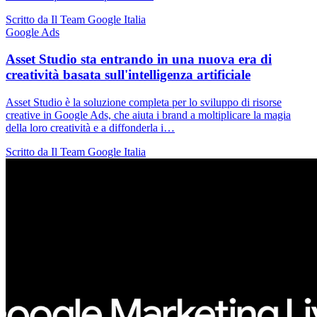
Scritto da Il Team Google Italia
Google Ads
Asset Studio sta entrando in una nuova era di
creatività basata sull'intelligenza artificiale
Asset Studio è la soluzione completa per lo sviluppo di risorse
creative in Google Ads, che aiuta i brand a moltiplicare la magia
della loro creatività e a diffonderla i…
Scritto da Il Team Google Italia