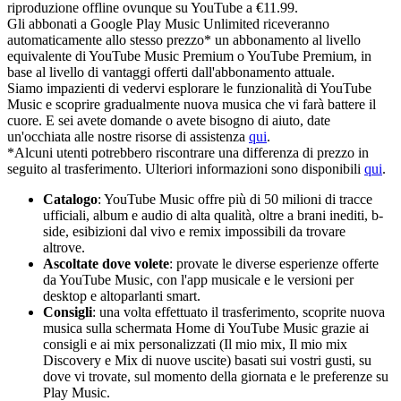
riproduzione offline ovunque su YouTube a €11.99.
Gli abbonati a Google Play Music Unlimited riceveranno
automaticamente allo stesso prezzo* un abbonamento al livello
equivalente di YouTube Music Premium o YouTube Premium, in
base al livello di vantaggi offerti dall'abbonamento attuale.
Siamo impazienti di vedervi esplorare le funzionalità di YouTube
Music e scoprire gradualmente nuova musica che vi farà battere il
cuore. E sei avete domande o avete bisogno di aiuto, date
un'occhiata alle nostre risorse di assistenza
qui
.
*Alcuni utenti potrebbero riscontrare una differenza di prezzo in
seguito al trasferimento. Ulteriori informazioni sono disponibili
qui
.
Catalogo
: YouTube Music offre più di 50 milioni di tracce
ufficiali, album e audio di alta qualità, oltre a brani inediti, b-
side, esibizioni dal vivo e remix impossibili da trovare
altrove.
Ascoltate dove volete
: provate le diverse esperienze offerte
da YouTube Music, con l'app musicale e le versioni per
desktop e altoparlanti smart.
Consigli
: una volta effettuato il trasferimento, scoprite nuova
musica sulla schermata Home di YouTube Music grazie ai
consigli e ai mix personalizzati (Il mio mix, Il mio mix
Discovery e Mix di nuove uscite) basati sui vostri gusti, su
dove vi trovate, sul momento della giornata e le preferenze su
Play Music.