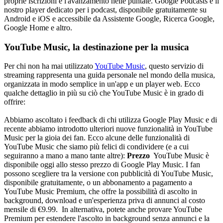
proprie iscrizioni e l'avanzamento nelle puntate. Google Podcasts è il
nostro player dedicato per i podcast, disponibile gratuitamente su
Android e iOS e accessibile da Assistente Google, Ricerca Google,
Google Home e altro.
YouTube Music, la destinazione per la musica
Per chi non ha mai utilizzato
YouTube Music
, questo servizio di
streaming rappresenta una guida personale nel mondo della musica,
organizzata in modo semplice in un'app e un player web. Ecco
qualche dettaglio in più su ciò che YouTube Music è in grado di
offrire:
Abbiamo ascoltato i feedback di chi utilizza Google Play Music e di
recente abbiamo introdotto ulteriori nuove funzionalità in YouTube
Music per la gioia dei fan. Ecco alcune delle funzionalità di
YouTube Music che siamo più felici di condividere (e a cui
seguiranno a mano a mano tante altre):
Prezzo
YouTube Music è
disponibile oggi allo stesso prezzo di Google Play Music. I fan
possono scegliere tra la versione con pubblicità di YouTube Music,
disponibile gratuitamente, o un abbonamento a pagamento a
YouTube Music Premium, che offre la possibilità di ascolto in
background, download e un'esperienza priva di annunci al costo
mensile di €9.99. In alternativa, potete anche provare YouTube
Premium per estendere l'ascolto in background senza annunci e la