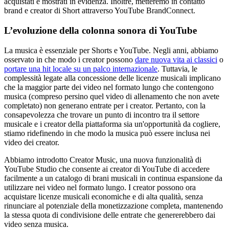
acquistati e mostrati in evidenza. Inoltre, metteremo in contatto
brand e creator di Short attraverso YouTube BrandConnect.
L’evoluzione della colonna sonora di YouTube
La musica è essenziale per Shorts e YouTube. Negli anni, abbiamo
osservato in che modo i creator possono
dare nuova vita ai classici
o
portare una hit locale su un palco internazionale
. Tuttavia, le
complessità legate alla concessione delle licenze musicali implicano
che la maggior parte dei video nel formato lungo che contengono
musica (compreso persino quel video di allenamento che non avete
completato) non generano entrate per i creator. Pertanto, con la
consapevolezza che trovare un punto di incontro tra il settore
musicale e i creator della piattaforma sia un'opportunità da cogliere,
stiamo ridefinendo in che modo la musica può essere inclusa nei
video dei creator.
Abbiamo introdotto Creator Music, una nuova funzionalità di
YouTube Studio che consente ai creator di YouTube di accedere
facilmente a un catalogo di brani musicali in continua espansione da
utilizzare nei video nel formato lungo. I creator possono ora
acquistare licenze musicali economiche e di alta qualità, senza
rinunciare al potenziale della monetizzazione completa, mantenendo
la stessa quota di condivisione delle entrate che genererebbero dai
video senza musica.