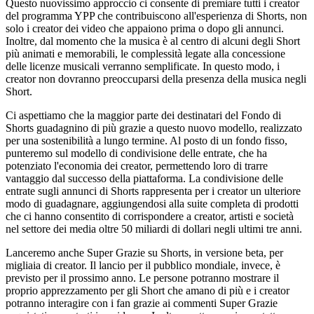
Questo nuovissimo approccio ci consente di premiare tutti i creator
del programma YPP che contribuiscono all'esperienza di Shorts, non
solo i creator dei video che appaiono prima o dopo gli annunci.
Inoltre, dal momento che la musica è al centro di alcuni degli Short
più animati e memorabili, le complessità legate alla concessione
delle licenze musicali verranno semplificate. In questo modo, i
creator non dovranno preoccuparsi della presenza della musica negli
Short.
Ci aspettiamo che la maggior parte dei destinatari del Fondo di
Shorts guadagnino di più grazie a questo nuovo modello, realizzato
per una sostenibilità a lungo termine. Al posto di un fondo fisso,
punteremo sul modello di condivisione delle entrate, che ha
potenziato l'economia dei creator, permettendo loro di trarre
vantaggio dal successo della piattaforma. La condivisione delle
entrate sugli annunci di Shorts rappresenta per i creator un ulteriore
modo di guadagnare, aggiungendosi alla suite completa di prodotti
che ci hanno consentito di corrispondere a creator, artisti e società
nel settore dei media oltre 50 miliardi di dollari negli ultimi tre anni.
Lanceremo anche Super Grazie su Shorts, in versione beta, per
migliaia di creator. Il lancio per il pubblico mondiale, invece, è
previsto per il prossimo anno. Le persone potranno mostrare il
proprio apprezzamento per gli Short che amano di più e i creator
potranno interagire con i fan grazie ai commenti Super Grazie