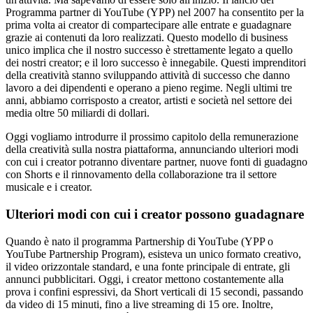
Programma partner di YouTube (YPP) nel 2007 ha consentito per la
prima volta ai creator di compartecipare alle entrate e guadagnare
grazie ai contenuti da loro realizzati. Questo modello di business
unico implica che il nostro successo è strettamente legato a quello
dei nostri creator; e il loro successo è innegabile. Questi imprenditori
della creatività stanno sviluppando attività di successo che danno
lavoro a dei dipendenti e operano a pieno regime. Negli ultimi tre
anni, abbiamo corrisposto a creator, artisti e società nel settore dei
media oltre 50 miliardi di dollari.
Oggi vogliamo introdurre il prossimo capitolo della remunerazione
della creatività sulla nostra piattaforma, annunciando ulteriori modi
con cui i creator potranno diventare partner, nuove fonti di guadagno
con Shorts e il rinnovamento della collaborazione tra il settore
musicale e i creator.
Ulteriori modi con cui i creator possono guadagnare
Quando è nato il programma Partnership di YouTube (YPP o
YouTube Partnership Program), esisteva un unico formato creativo,
il video orizzontale standard, e una fonte principale di entrate, gli
annunci pubblicitari. Oggi, i creator mettono costantemente alla
prova i confini espressivi, da Short verticali di 15 secondi, passando
da video di 15 minuti, fino a live streaming di 15 ore. Inoltre,