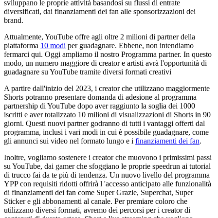
sviluppano le proprie attività basandosi su flussi di entrate
diversificati, dai finanziamenti dei fan alle sponsorizzazioni dei
brand.
Attualmente, YouTube offre agli oltre 2 milioni di partner della
piattaforma
10 modi
per guadagnare. Ebbene, non intendiamo
fermarci qui. Oggi ampliamo il nostro Programma partner. In questo
modo, un numero maggiore di creator e artisti avrà l'opportunità di
guadagnare su YouTube tramite diversi formati creativi
A partire dall'inizio del 2023, i creator che utilizzano maggiormente
Shorts potranno presentare domanda di adesione al programma
partnership di YouTube dopo aver raggiunto la soglia dei 1000
iscritti e aver totalizzato 10 milioni di visualizzazioni di Shorts in 90
giorni. Questi nuovi partner godranno di tutti i vantaggi offerti dal
programma, inclusi i vari modi in cui è possibile guadagnare, come
gli annunci sui video nel formato lungo e i
finanziamenti dei fan
.
Inoltre, vogliamo sostenere i creator che muovono i primissimi passi
su YouTube, dai gamer che sfoggiano le proprie speedrun ai tutorial
di trucco fai da te più di tendenza. Un nuovo livello del programma
YPP con requisiti ridotti offrirà l 'accesso anticipato alle funzionalità
di finanziamenti dei fan come Super Grazie, Superchat, Super
Sticker e gli abbonamenti al canale. Per premiare coloro che
utilizzano diversi formati, avremo dei percorsi per i creator di